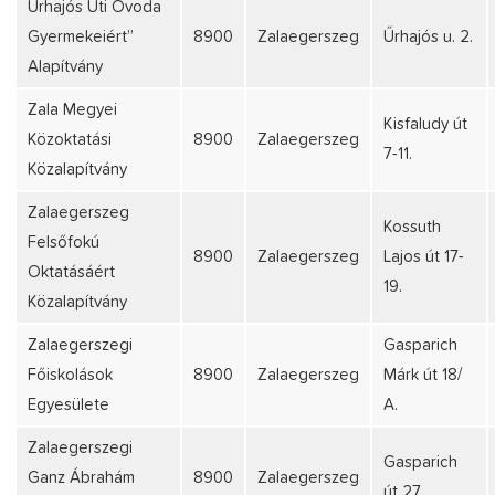
Űrhajós Úti Óvoda
Gyermekeiért”
8900
Zalaegerszeg
Űrhajós u. 2.
Alapítvány
Zala Megyei
Kisfaludy út
Közoktatási
8900
Zalaegerszeg
7-11.
Közalapítvány
Zalaegerszeg
Kossuth
Felsőfokú
8900
Zalaegerszeg
Lajos út 17-
Oktatásáért
19.
Közalapítvány
Zalaegerszegi
Gasparich
Főiskolások
8900
Zalaegerszeg
Márk út 18/
Egyesülete
A.
Zalaegerszegi
Gasparich
Ganz Ábrahám
8900
Zalaegerszeg
út 27.