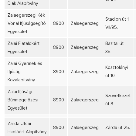
Diák Alapítvány
Zalaegerszegi Kék
Stadion út 1.
Vonal Ifjúságsegítő
8900
Zalaegerszeg
VII/95.
Egyesület
Zalai Fiatalokért
Bazitai út
8900
Zalaegerszeg
Egyesület
35.
Zalai Gyermek és
Kosztolányi
Ifjúsági
8900
Zalaegerszeg
út 10.
Közalapítvány
Zalai Ifjúsági
Szövetkezet
Bűnmegelőzési
8900
Zalaegerszeg
út 8.
Egyesület
Zárda Utcai
8900
Zalaegerszeg
Zárda út 25.
Iskoláért Alapítvány