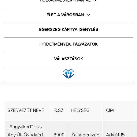
POLGÁRMESTERI HIVATAL
ÉLET A VÁROSBAN
EGERSZEG KÁRTYA IGÉNYLÉS
HIRDETMÉNYEK, PÁLYÁZATOK
VÁLASZTÁSOK
SZERVEZET NEVE
IR.SZ.
HELYSÉG
CÍM
„Angyalkert” – az
Ady Úti Óvodáért
8900
Zalaegerszeg
Ady út 15.