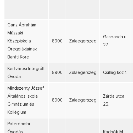
Ganz Ábrahám
Műszaki
Gasparich u.
Középiskola
8900
Zalaegerszeg
27.
Öregdiákjainak
Baráti Köre
Kertvárosi Integrált
8900
Zalaegerszeg
Csillag köz 1.
Óvoda
Mindszenty József
Általános Iskola,
Zárda utca
8900
Zalaegerszeg
Gimnázium és
25.
Kollégium
Páterdombi
Óvodás
Radnóti M.