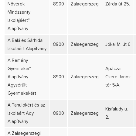
Nővérek
8900
Zalaegerszeg
Zárda út 25.
Mindszenty
Iskolájáért”
Alapítvány
A Baki és Sárhidai
8900
Zalaegerszeg
Jókai M. út 6
Iskoláért Alapítvány
A Remény
Gyermekei”
Apáczai
Alapítvány
8900
Zalaegerszeg
Csere János
Agysérült
tér 5/A.
Gyermekekért
A Tanulókért és az
Kisfaludy u.
Iskoláért Ady
8900
Zalaegerszeg
2.
Alapítvány
A Zalaegerszegi