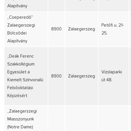
Alapítvány
„Cseperedő”
Zalaegerszegi
Petőfi u. 21-
8900
Zalaegerszeg
Bölcsődei
25.
Alapítvány
„Deák Ferenc
Szakkollégium
Egyesület a
Vizslaparki
8900
Zalaegerszeg
Kiemelt Színvonalú
út 48.
Felsőoktatási
Képzésért
„Zalaegerszegi
Miasszonyunk
(Notre Dame)