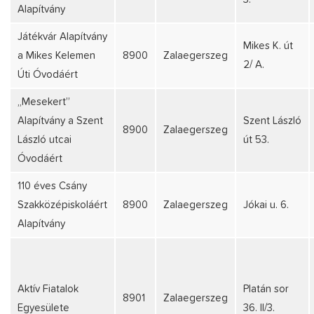
Alapítvány
Játékvár Alapítvány
Mikes K. út
a Mikes Kelemen
8900
Zalaegerszeg
2/ A.
Úti Óvodáért
„Mesekert”
Alapítvány a Szent
Szent László
8900
Zalaegerszeg
László utcai
út 53.
Óvodáért
110 éves Csány
Szakközépiskoláért
8900
Zalaegerszeg
Jókai u. 6.
Alapítvány
Aktív Fiatalok
Platán sor
8901
Zalaegerszeg
Egyesülete
36. II/3.