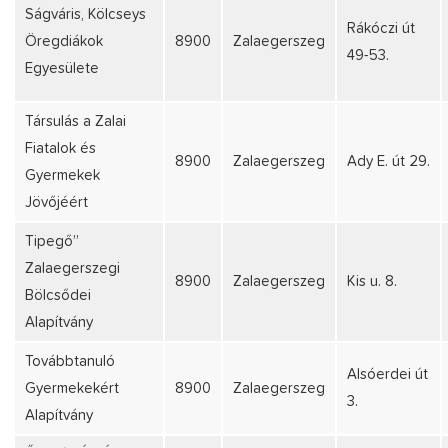
Ságváris, Kölcseys
Rákóczi út
Öregdiákok
8900
Zalaegerszeg
49-53.
Egyesülete
Társulás a Zalai
Fiatalok és
8900
Zalaegerszeg
Ady E. út 29.
Gyermekek
Jövőjéért
Tipegő”
Zalaegerszegi
8900
Zalaegerszeg
Kis u. 8.
Bölcsődei
Alapítvány
Továbbtanuló
Alsóerdei út
Gyermekekért
8900
Zalaegerszeg
3.
Alapítvány