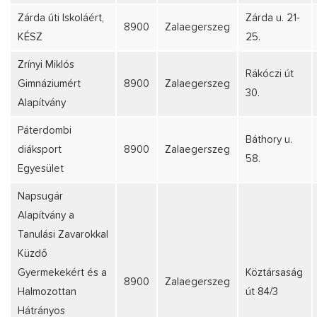
Zárda úti Iskoláért,
Zárda u. 21-
8900
Zalaegerszeg
KÉSZ
25.
Zrínyi Miklós
Rákóczi út
Gimnáziumért
8900
Zalaegerszeg
30.
Alapítvány
Páterdombi
Báthory u.
diáksport
8900
Zalaegerszeg
58.
Egyesület
Napsugár
Alapítvány a
Tanulási Zavarokkal
Küzdő
Gyermekekért és a
Köztársaság
8900
Zalaegerszeg
Halmozottan
út 84/3
Hátrányos