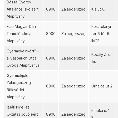
Dózsa György
Általános Iskoláért
8900
Zalaegerszeg
Kis út 6.
Alapítvány
Első Magyar-Dán
Kosztolányi
Termelő Iskola
8900
Zalaegerszeg
tér 6 tér 6.
Alapítvány
II//23
Gyermekeinkért” –
Kodály Z. u.
a Gasparich Utcai
8900
Zalaegerszeg
15.
Óvoda Alapítványa
Gyermekjólét
Zalaegerszegi
8900
Zalaegerszeg
Űrhajós út 2.
Bölcsődei
Alapítvány
Izsák Imre, az
Klapka u. 1-
Oktatás Jövőjéért
8900
Zalaegerszeg
3.