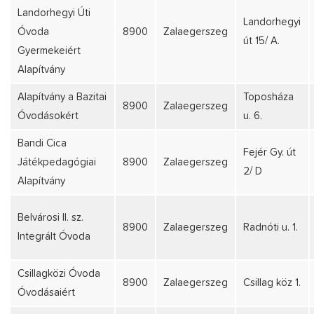
Landorhegyi Úti
Landorhegyi
Óvoda
8900
Zalaegerszeg
út 15/ A.
Gyermekeiért
Alapítvány
Alapítvány a Bazitai
Toposháza
8900
Zalaegerszeg
Óvodásokért
u. 6.
Bandi Cica
Fejér Gy. út
Játékpedagógiai
8900
Zalaegerszeg
2/ D
Alapítvány
Belvárosi II. sz.
8900
Zalaegerszeg
Radnóti u. 1.
Integrált Óvoda
Csillagközi Óvoda
8900
Zalaegerszeg
Csillag köz 1.
Óvodásaiért