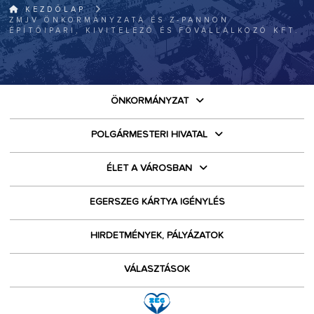
KEZDŐLAP
ZMJV ÖNKORMÁNYZATA ÉS Z-PANNON
ÉPÍTŐIPARI, KIVITELEZŐ ÉS FŐVÁLLALKOZÓ KFT.
ÖNKORMÁNYZAT
POLGÁRMESTERI HIVATAL
ÉLET A VÁROSBAN
EGERSZEG KÁRTYA IGÉNYLÉS
HIRDETMÉNYEK, PÁLYÁZATOK
VÁLASZTÁSOK