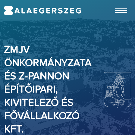
ugrás a fő tartalomhoz
ZMJV
ÖNKORMÁNYZATA
ÉS Z-PANNON
ÉPÍTŐIPARI,
KIVITELEZŐ ÉS
FŐVÁLLALKOZÓ
KFT.