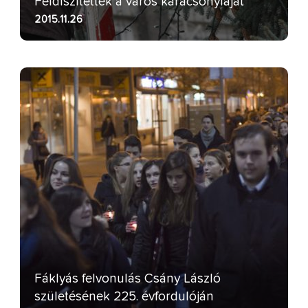
Feldíszítették a város karácsonyfáját
2015.11.26
Fáklyás felvonulás Csány László
születésének 225. évfordulóján