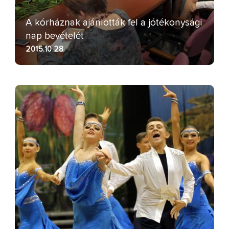
A kórháznak ajánlották fel a jótékonysági
nap bevételét
2015.10.28