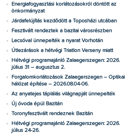
Energiafogyasztási korlátozásokról döntött az
önkormányzat
Járdafelújítás kezdődött a Toposházi utcában
Fesztivált rendeztek a bazitai városrészben
Lecsóval ünnepelték a nyarat Vorhotán
Útlezárások a hétvégi Triatlon Verseny miatt
Hétvégi programajánló Zalaegerszegen: 2026.
július 31 – augusztus 2.
Forgalomkorlátozások Zalaegerszegen – Optikai
hálózat építése – 2026.08.04-06.
Az anyatejes táplálás világnapját ünnepelték
Új óvoda épül Bazitán
Toronyfesztivált rendeznek Bazitán
Hétvégi programajánló Zalaegerszegen: 2026.
július 24-26.