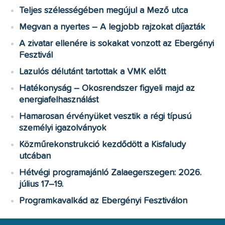
Teljes szélességében megújul a Mező utca
Megvan a nyertes – A legjobb rajzokat díjazták
A zivatar ellenére is sokakat vonzott az Ebergényi
Fesztivál
Lazulós délutánt tartottak a VMK előtt
Hatékonyság – Okosrendszer figyeli majd az
energiafelhasználást
Hamarosan érvényüket vesztik a régi típusú
személyi igazolványok
Közműrekonstrukció kezdődött a Kisfaludy
utcában
Hétvégi programajánló Zalaegerszegen: 2026.
július 17–19.
Programkavalkád az Ebergényi Fesztiválon