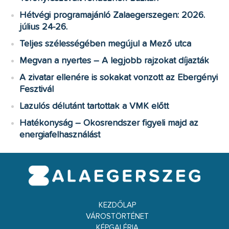
Hétvégi programajánló Zalaegerszegen: 2026.
július 24-26.
Teljes szélességében megújul a Mező utca
Megvan a nyertes – A legjobb rajzokat díjazták
A zivatar ellenére is sokakat vonzott az Ebergényi
Fesztivál
Lazulós délutánt tartottak a VMK előtt
Hatékonyság – Okosrendszer figyeli majd az
energiafelhasználást
KEZDŐLAP
VÁROSTÖRTÉNET
KÉPGALÉRIA