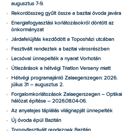
augusztus 7-9.
Rekordösszeg gyűlt össze a bazitai óvoda javára
Energiafogyasztási korlátozásokról döntött az
önkormányzat
Járdafelújítás kezdődött a Toposházi utcában
Fesztivált rendeztek a bazitai városrészben
Lecsóval ünnepelték a nyarat Vorhotán
Útlezárások a hétvégi Triatlon Verseny miatt
Hétvégi programajánló Zalaegerszegen: 2026.
július 31 – augusztus 2.
Forgalomkorlátozások Zalaegerszegen – Optikai
hálózat építése – 2026.08.04-06.
Az anyatejes táplálás világnapját ünnepelték
Új óvoda épül Bazitán
Toronyfesztivált rendeznek Bazitán