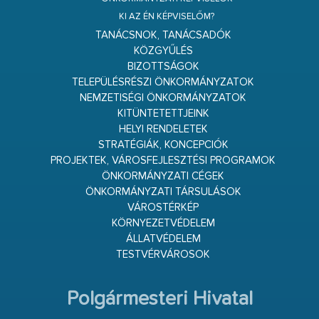
KI AZ ÉN KÉPVISELŐM?
TANÁCSNOK, TANÁCSADÓK
KÖZGYŰLÉS
BIZOTTSÁGOK
TELEPÜLÉSRÉSZI ÖNKORMÁNYZATOK
NEMZETISÉGI ÖNKORMÁNYZATOK
KITÜNTETETTJEINK
HELYI RENDELETEK
STRATÉGIÁK, KONCEPCIÓK
PROJEKTEK, VÁROSFEJLESZTÉSI PROGRAMOK
ÖNKORMÁNYZATI CÉGEK
ÖNKORMÁNYZATI TÁRSULÁSOK
VÁROSTÉRKÉP
KÖRNYEZETVÉDELEM
ÁLLATVÉDELEM
TESTVÉRVÁROSOK
Polgármesteri Hivatal