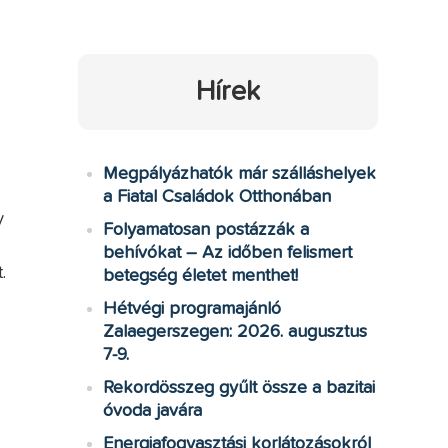
Hírek
Megpályázhatók már szálláshelyek
a Fiatal Családok Otthonában
y
Folyamatosan postázzák a
behívókat – Az időben felismert
.
betegség életet menthet!
Hétvégi programajánló
Zalaegerszegen: 2026. augusztus
7-9.
Rekordösszeg gyűlt össze a bazitai
óvoda javára
Energiafogyasztási korlátozásokról