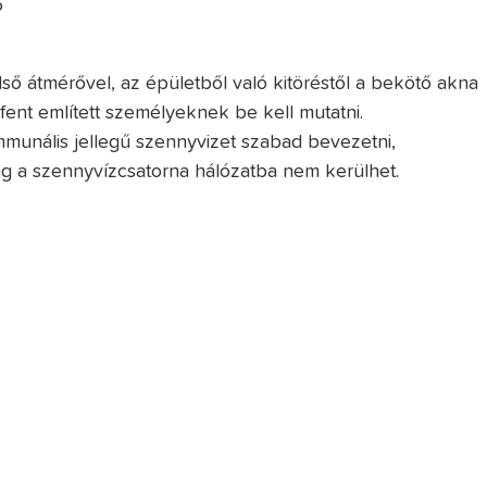
5
ső átmérővel, az épületből való kitöréstől a bekötő akna
a fent említett személyeknek be kell mutatni.
munális jellegű szennyvizet szabad bevezetni,
ag a szennyvízcsatorna hálózatba nem kerülhet.