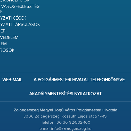
K, KONCEPCIÓK
 VÁROSFEJLESZTÉSI
K
ZATI CÉGEK
YZATI TÁRSULÁSOK
ÉP
VÉDELEM
LEM
ÁROSOK
WEB-MAIL
A POLGÁRMESTERI HIVATAL TELEFONKÖNYVE
AKADÁLYMENTESÍTÉSI NYILATKOZAT
Zalaegerszeg Megyei Jogú Város Polgármesteri Hivatala
8900 Zalaegerszeg, Kossuth Lajos utca 17-19.
Telefon: 00 36 92/502-100
e-mail:info@zalaegerszeg.hu