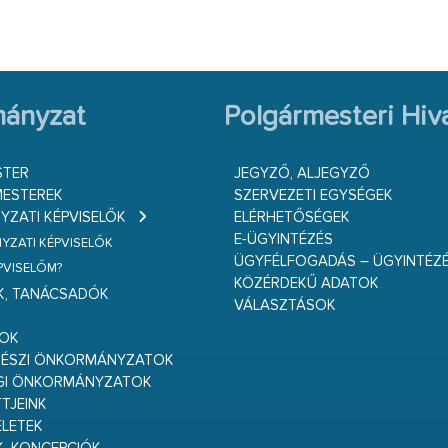
ányzat
Polgármesteri Hiva
STER
JEGYZŐ, ALJEGYZŐ
ESTEREK
SZERVEZETI EGYSÉGEK
ZATI KÉPVISELŐK
ELÉRHETŐSÉGEK
E-ÜGYINTÉZÉS
ZATI KÉPVISELŐK
ÜGYFÉLFOGADÁS – ÜGYINTÉZ
ÉPVISELŐM?
KÖZÉRDEKŰ ADATOK
K, TANÁCSADÓK
VÁLASZTÁSOK
S
GOK
RÉSZI ÖNKORMÁNYZATOK
GI ÖNKORMÁNYZATOK
TJEINK
ELETEK