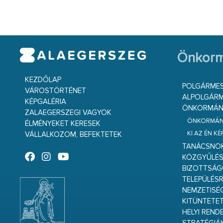
Önkorm
KEZDŐLAP
POLGÁRME
VÁROSTÖRTÉNET
ALPOLGÁRM
KÉPGALÉRIA
ÖNKORMÁNY
ZALAEGERSZEGI VAGYOK
ÖNKORMÁNY
ÉLMÉNYEKET KERESEK
KI AZ ÉN K
VÁLLALKOZOM, BEFEKTETEK
TANÁCSNO
KÖZGYŰLÉ
BIZOTTSÁ
TELEPÜLÉS
NEMZETISÉ
KITÜNTETET
HELYI REND