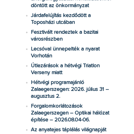
döntött az önkormányzat
Járdafelújítás kezdődött a
Toposházi utcában
Fesztivált rendeztek a bazitai
városrészben
Lecsóval ünnepelték a nyarat
Vorhotán
Útlezárások a hétvégi Triatlon
Verseny miatt
Hétvégi programajánló
Zalaegerszegen: 2026. július 31 –
augusztus 2.
Forgalomkorlátozások
Zalaegerszegen – Optikai hálózat
építése – 2026.08.04-06.
Az anyatejes táplálás világnapját