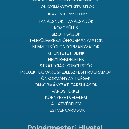
ÖNKORMÁNYZATI KÉPVISELŐK
KI AZ ÉN KÉPVISELŐM?
TANÁCSNOK, TANÁCSADÓK
KÖZGYŰLÉS
BIZOTTSÁGOK
TELEPÜLÉSRÉSZI ÖNKORMÁNYZATOK
NEMZETISÉGI ÖNKORMÁNYZATOK
KITÜNTETETTJEINK
HELYI RENDELETEK
STRATÉGIÁK, KONCEPCIÓK
PROJEKTEK, VÁROSFEJLESZTÉSI PROGRAMOK
ÖNKORMÁNYZATI CÉGEK
ÖNKORMÁNYZATI TÁRSULÁSOK
VÁROSTÉRKÉP
KÖRNYEZETVÉDELEM
ÁLLATVÉDELEM
TESTVÉRVÁROSOK
Polgármesteri Hivatal