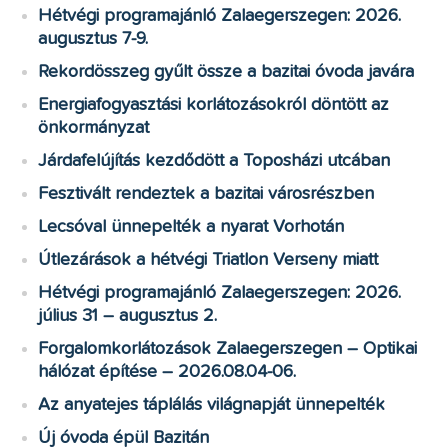
Hétvégi programajánló Zalaegerszegen: 2026.
augusztus 7-9.
Rekordösszeg gyűlt össze a bazitai óvoda javára
Energiafogyasztási korlátozásokról döntött az
önkormányzat
Járdafelújítás kezdődött a Toposházi utcában
Fesztivált rendeztek a bazitai városrészben
Lecsóval ünnepelték a nyarat Vorhotán
Útlezárások a hétvégi Triatlon Verseny miatt
Hétvégi programajánló Zalaegerszegen: 2026.
július 31 – augusztus 2.
Forgalomkorlátozások Zalaegerszegen – Optikai
hálózat építése – 2026.08.04-06.
Az anyatejes táplálás világnapját ünnepelték
Új óvoda épül Bazitán