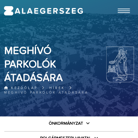
ugrás a fő tartalomhoz
MEGHÍVÓ
PARKOLÓK
ÁTADÁSÁRA
KEZDŐLAP
HÍREK
MEGHÍVÓ PARKOLÓK ÁTADÁSÁRA
ÖNKORMÁNYZAT