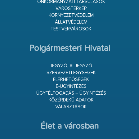
ÖNKORMÁNYZATI TÁRSULÁSOK
VÁROSTÉRKÉP
KÖRNYEZETVÉDELEM
ÁLLATVÉDELEM
TESTVÉRVÁROSOK
Polgármesteri Hivatal
JEGYZŐ, ALJEGYZŐ
SZERVEZETI EGYSÉGEK
ELÉRHETŐSÉGEK
E-ÜGYINTÉZÉS
ÜGYFÉLFOGADÁS – ÜGYINTÉZÉS
KÖZÉRDEKŰ ADATOK
VÁLASZTÁSOK
Élet a városban