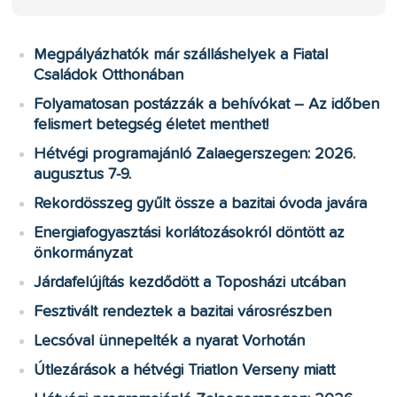
Megpályázhatók már szálláshelyek a Fiatal
Családok Otthonában
Folyamatosan postázzák a behívókat – Az időben
felismert betegség életet menthet!
Hétvégi programajánló Zalaegerszegen: 2026.
augusztus 7-9.
Rekordösszeg gyűlt össze a bazitai óvoda javára
Energiafogyasztási korlátozásokról döntött az
önkormányzat
Járdafelújítás kezdődött a Toposházi utcában
Fesztivált rendeztek a bazitai városrészben
Lecsóval ünnepelték a nyarat Vorhotán
Útlezárások a hétvégi Triatlon Verseny miatt