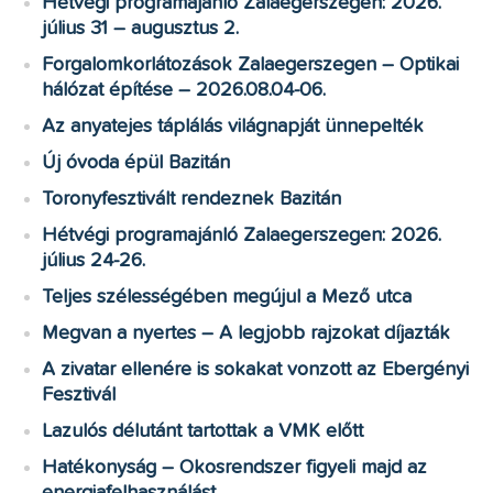
Hétvégi programajánló Zalaegerszegen: 2026.
július 31 – augusztus 2.
Forgalomkorlátozások Zalaegerszegen – Optikai
hálózat építése – 2026.08.04-06.
Az anyatejes táplálás világnapját ünnepelték
Új óvoda épül Bazitán
Toronyfesztivált rendeznek Bazitán
Hétvégi programajánló Zalaegerszegen: 2026.
július 24-26.
Teljes szélességében megújul a Mező utca
Megvan a nyertes – A legjobb rajzokat díjazták
A zivatar ellenére is sokakat vonzott az Ebergényi
Fesztivál
Lazulós délutánt tartottak a VMK előtt
Hatékonyság – Okosrendszer figyeli majd az
energiafelhasználást