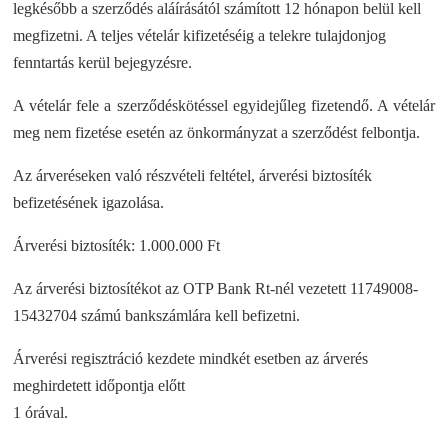
legkésőbb a szerződés aláírásától számított 12 hónapon belül kell
megfizetni. A teljes vételár kifizetéséig a telekre tulajdonjog
fenntartás kerül bejegyzésre.
A vételár fele a szerződéskötéssel egyidejűleg fizetendő. A vételár
meg nem fizetése esetén az önkormányzat a szerződést felbontja.
Az árveréseken való részvételi feltétel, árverési biztosíték
befizetésének igazolása.
Árverési biztosíték: 1.000.000 Ft
Az árverési biztosítékot az OTP Bank Rt-nél vezetett 11749008-
15432704 számú bankszámlára kell befizetni.
Árverési regisztráció kezdete mindkét esetben az árverés
meghirdetett időpontja előtt
1 órával.