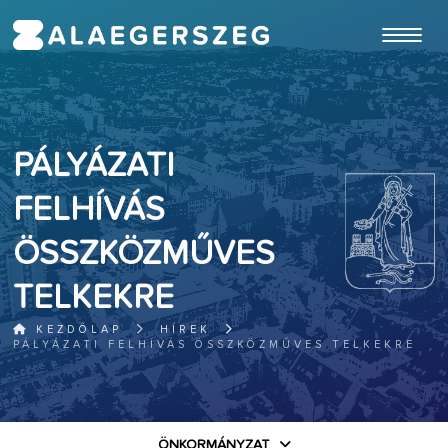
ugrás a fő tartalomhoz
PÁLYÁZATI
FELHÍVÁS
ÖSSZKÖZMŰVES
TELKEKRE
KEZDŐLAP
HÍREK
PÁLYÁZATI FELHÍVÁS ÖSSZKÖZMŰVES TELKEKRE
ÖNKORMÁNYZAT