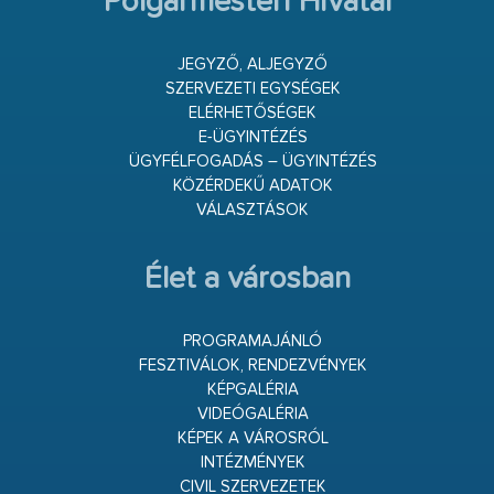
Polgármesteri Hivatal
JEGYZŐ, ALJEGYZŐ
SZERVEZETI EGYSÉGEK
ELÉRHETŐSÉGEK
E-ÜGYINTÉZÉS
ÜGYFÉLFOGADÁS – ÜGYINTÉZÉS
KÖZÉRDEKŰ ADATOK
VÁLASZTÁSOK
Élet a városban
PROGRAMAJÁNLÓ
FESZTIVÁLOK, RENDEZVÉNYEK
KÉPGALÉRIA
VIDEÓGALÉRIA
KÉPEK A VÁROSRÓL
INTÉZMÉNYEK
CIVIL SZERVEZETEK