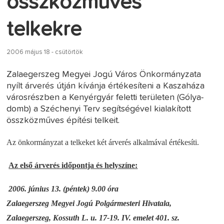
összközműves
telkekre
2006 május 18 - csütörtök
Zalaegerszeg Megyei Jogú Város Önkormányzata
nyílt árverés útján kívánja értékesíteni a Kaszaháza
városrészben a Kenyérgyár feletti területen (Gólya-
domb) a Széchenyi Terv segítségével kialakított
összközműves építési telkeit.
Az önkormányzat a telkeket két árverés alkalmával értékesíti.
Az első árverés időpontja és helyszíne:
2006. június 13. (péntek) 9.00 óra
Zalaegerszeg Megyei Jogú Polgármesteri Hivatala,
Zalaegerszeg, Kossuth L. u. 17-19.
IV. emelet 401. sz.