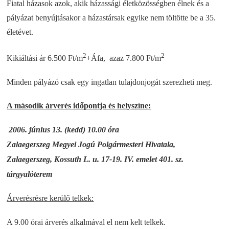
Fiatal házasok azok, akik házassági életközösségben élnek és a
pályázat benyújtásakor a házastársak egyike nem töltötte be a 35.
életévet.
2
2
Kikiáltási ár 6.500 Ft/m
+Áfa,
azaz 7.800 Ft/m
Minden pályázó csak egy ingatlan tulajdonjogát szerezheti meg.
A második árverés időpontja és helyszíne:
2006. június 13. (kedd) 10.00 óra
Zalaegerszeg Megyei Jogú Polgármesteri Hivatala,
Zalaegerszeg, Kossuth L. u. 17-19.
IV. emelet 401. sz.
tárgyalóterem
Árverésrésre kerülő telkek:
A 9.00 órai árverés alkalmával el nem kelt telkek.