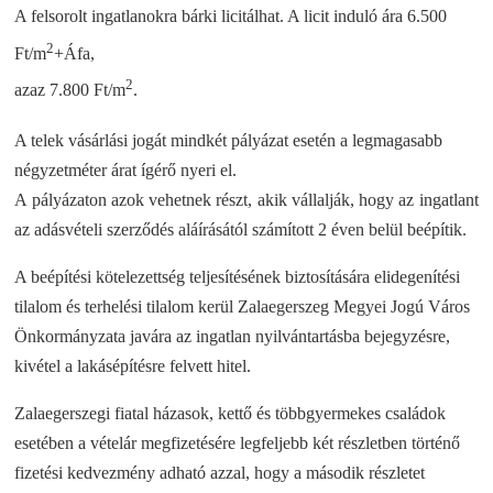
A felsorolt ingatlanokra bárki licitálhat. A licit induló ára 6.500
2
Ft/m
+Áfa,
2
azaz 7.800 Ft/m
.
A telek vásárlási jogát mindkét pályázat esetén a legmagasabb
négyzetméter árat ígérő nyeri el.
A pályázaton azok vehetnek részt, akik vállalják, hogy az ingatlant
az adásvételi szerződés aláírásától számított 2 éven belül beépítik.
A beépítési kötelezettség teljesítésének biztosítására elidegenítési
tilalom és terhelési tilalom kerül Zalaegerszeg Megyei Jogú Város
Önkormányzata javára az ingatlan nyilvántartásba bejegyzésre,
kivétel a lakásépítésre felvett hitel.
Zalaegerszegi fiatal házasok, kettő és többgyermekes családok
esetében a vételár megfizetésére legfeljebb két részletben történő
fizetési kedvezmény adható azzal, hogy a második részletet