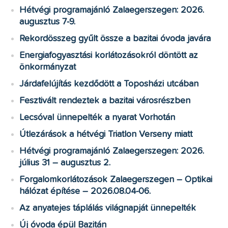
Hétvégi programajánló Zalaegerszegen: 2026.
augusztus 7-9.
Rekordösszeg gyűlt össze a bazitai óvoda javára
Energiafogyasztási korlátozásokról döntött az
önkormányzat
Járdafelújítás kezdődött a Toposházi utcában
Fesztivált rendeztek a bazitai városrészben
Lecsóval ünnepelték a nyarat Vorhotán
Útlezárások a hétvégi Triatlon Verseny miatt
Hétvégi programajánló Zalaegerszegen: 2026.
július 31 – augusztus 2.
Forgalomkorlátozások Zalaegerszegen – Optikai
hálózat építése – 2026.08.04-06.
Az anyatejes táplálás világnapját ünnepelték
Új óvoda épül Bazitán