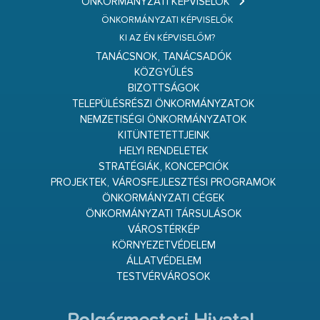
ÖNKORMÁNYZATI KÉPVISELŐK
ÖNKORMÁNYZATI KÉPVISELŐK
KI AZ ÉN KÉPVISELŐM?
TANÁCSNOK, TANÁCSADÓK
KÖZGYŰLÉS
BIZOTTSÁGOK
TELEPÜLÉSRÉSZI ÖNKORMÁNYZATOK
NEMZETISÉGI ÖNKORMÁNYZATOK
KITÜNTETETTJEINK
HELYI RENDELETEK
STRATÉGIÁK, KONCEPCIÓK
PROJEKTEK, VÁROSFEJLESZTÉSI PROGRAMOK
ÖNKORMÁNYZATI CÉGEK
ÖNKORMÁNYZATI TÁRSULÁSOK
VÁROSTÉRKÉP
KÖRNYEZETVÉDELEM
ÁLLATVÉDELEM
TESTVÉRVÁROSOK