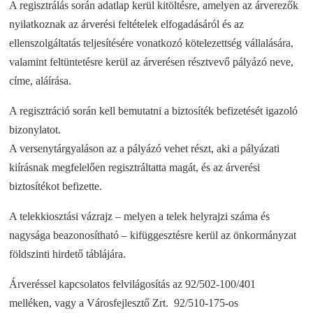
A regisztrálás során adatlap kerül kitöltésre, amelyen az árverezők
nyilatkoznak az árverési feltételek elfogadásáról és az
ellenszolgáltatás teljesítésére vonatkozó kötelezettség vállalására,
valamint feltüntetésre kerül az árverésen résztvevő pályázó neve,
címe, aláírása.
A regisztráció során kell bemutatni a biztosíték befizetését igazoló
bizonylatot.
A versenytárgyaláson az a pályázó vehet részt, aki a pályázati
kiírásnak megfelelően regisztráltatta magát, és az árverési
biztosítékot befizette.
A telekkiosztási vázrajz – melyen a telek helyrajzi száma és
nagysága beazonosítható – kifüggesztésre kerül az önkormányzat
földszinti hirdető táblájára.
Árveréssel kapcsolatos felvilágosítás az 92/502-100/401
melléken, vagy a Városfejlesztő Zrt.
92/510-175-os