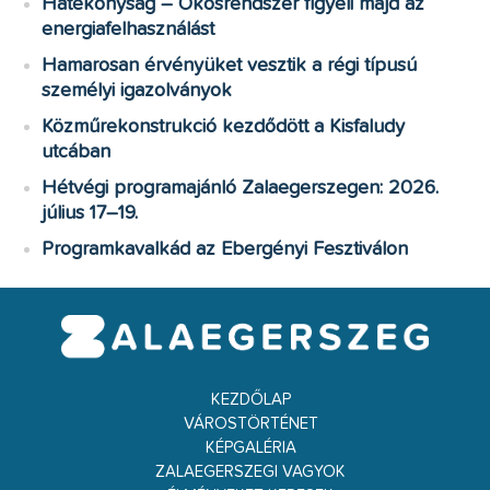
Hatékonyság – Okosrendszer figyeli majd az
energiafelhasználást
Hamarosan érvényüket vesztik a régi típusú
személyi igazolványok
Közműrekonstrukció kezdődött a Kisfaludy
utcában
Hétvégi programajánló Zalaegerszegen: 2026.
július 17–19.
Programkavalkád az Ebergényi Fesztiválon
KEZDŐLAP
VÁROSTÖRTÉNET
KÉPGALÉRIA
ZALAEGERSZEGI VAGYOK