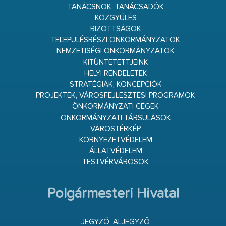
TANÁCSNOK, TANÁCSADÓK
KÖZGYŰLÉS
BIZOTTSÁGOK
TELEPÜLÉSRÉSZI ÖNKORMÁNYZATOK
NEMZETISÉGI ÖNKORMÁNYZATOK
KITÜNTETETTJEINK
HELYI RENDELETEK
STRATÉGIÁK, KONCEPCIÓK
PROJEKTEK, VÁROSFEJLESZTÉSI PROGRAMOK
ÖNKORMÁNYZATI CÉGEK
ÖNKORMÁNYZATI TÁRSULÁSOK
VÁROSTÉRKÉP
KÖRNYEZETVÉDELEM
ÁLLATVÉDELEM
TESTVÉRVÁROSOK
Polgármesteri Hivatal
JEGYZŐ, ALJEGYZŐ