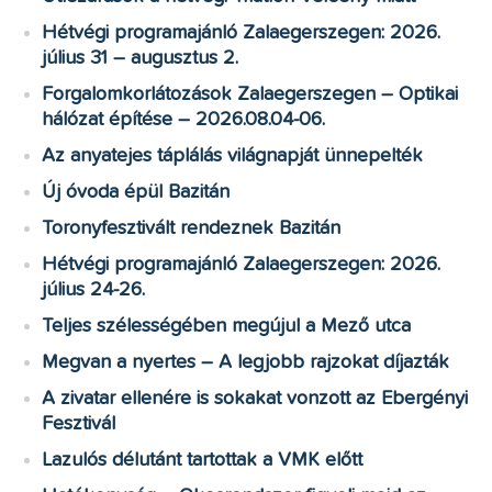
Hétvégi programajánló Zalaegerszegen: 2026.
július 31 – augusztus 2.
Forgalomkorlátozások Zalaegerszegen – Optikai
hálózat építése – 2026.08.04-06.
Az anyatejes táplálás világnapját ünnepelték
Új óvoda épül Bazitán
Toronyfesztivált rendeznek Bazitán
Hétvégi programajánló Zalaegerszegen: 2026.
július 24-26.
Teljes szélességében megújul a Mező utca
Megvan a nyertes – A legjobb rajzokat díjazták
A zivatar ellenére is sokakat vonzott az Ebergényi
Fesztivál
Lazulós délutánt tartottak a VMK előtt