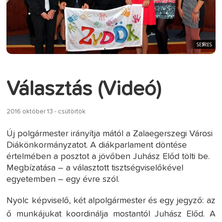
Választás (Videó)
2016 október 13 - csütörtök
Új polgármester irányítja mától a Zalaegerszegi Városi
Diákönkormányzatot. A diákparlament döntése
értelmében a posztot a jövőben Juhász Előd tölti be.
Megbízatása – a választott tisztségviselőkével
egyetemben – egy évre szól.
Nyolc képviselő, két alpolgármester és egy jegyző: az
ő munkájukat koordinálja mostantól Juhász Előd. A