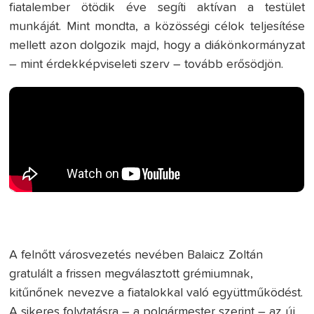
fiatalember ötödik éve segíti aktívan a testület
munkáját. Mint mondta, a közösségi célok teljesítése
mellett azon dolgozik majd, hogy a diákönkormányzat
– mint érdekképviseleti szerv – tovább erősödjön.
A felnőtt városvezetés nevében Balaicz Zoltán
gratulált a frissen megválasztott grémiumnak,
kitűnőnek nevezve a fiatalokkal való együttműködést.
A sikeres folytatásra – a polgármester szerint – az új