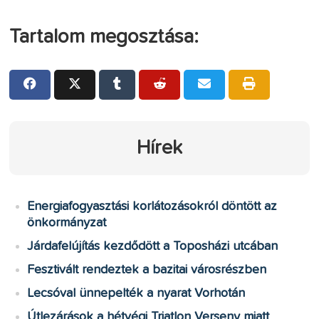
Tartalom megosztása:
Hírek
Energiafogyasztási korlátozásokról döntött az
önkormányzat
Járdafelújítás kezdődött a Toposházi utcában
Fesztivált rendeztek a bazitai városrészben
Lecsóval ünnepelték a nyarat Vorhotán
Útlezárások a hétvégi Triatlon Verseny miatt