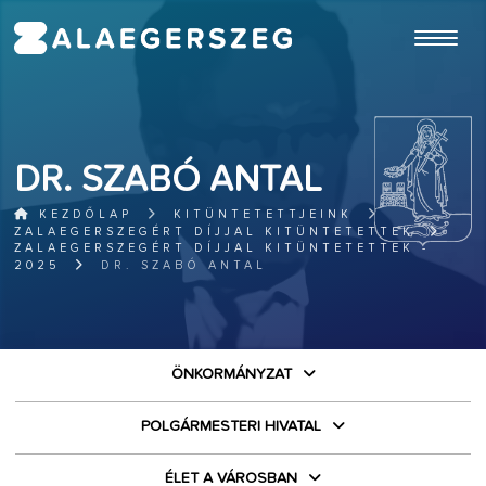
ugrás a fő tartalomhoz
DR. SZABÓ ANTAL
KEZDŐLAP
KITÜNTETETTJEINK
ZALAEGERSZEGÉRT DÍJJAL KITÜNTETETTEK
ZALAEGERSZEGÉRT DÍJJAL KITÜNTETETTEK -
2025
DR. SZABÓ ANTAL
ÖNKORMÁNYZAT
POLGÁRMESTERI HIVATAL
ÉLET A VÁROSBAN