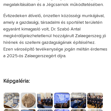
megalakításában és a Jégcsarnok működtetésében.
Évtizedeken átívelő, önzetlen közösségi munkájával,
amely a gazdasági, társadalmi és sportélet területén
egyaránt kimagasló volt, Dr. Szabó Antal
megkérdőjelezhetetlenül hozzájárult Zalaegerszeg jó
hírének és szellemi gazdagságának építéséhez.
Ezen városépítő tevékenysége jogán méltán érdemes
a 2025-ös Zalaegerszegért díjra.
Képgaléria: