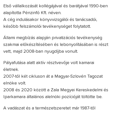
Első vállalkozását kollégájával és barátjával 1990-ben
alapította Pénzinfó Kft. néven.
A cég indulásakor könyvvizsgálói és tanácsadói,
később felszámolói tevékenységet folytatott.
Állami megbízás alapján privatizációs tevékenység
szakmai előkészítésében és lebonyolításában is részt
vett, majd 2008-ban nyugdíjba vonult.
Pályafutása alatt aktív résztvevője volt kamarai
életnek.
2007-től két cikluson át a Magyar-Szlovén Tagozat
elnöke volt.
2008 és 2020 között a Zala Megyei Kereskedelmi és
Iparkamara általános alelnöki pozícióját töltötte be.
A vadászat és a természetszeretet már 1987-től