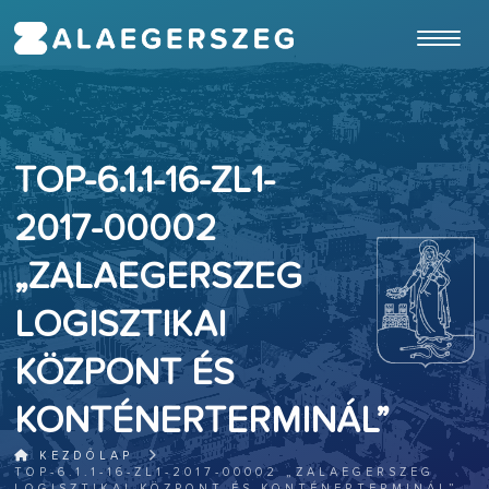
ugrás a fő tartalomhoz
TOP-6.1.1-16-ZL1-
2017-00002
„ZALAEGERSZEG
LOGISZTIKAI
KÖZPONT ÉS
KONTÉNERTERMINÁL”
KEZDŐLAP
TOP-6.1.1-16-ZL1-2017-00002 „ZALAEGERSZEG
LOGISZTIKAI KÖZPONT ÉS KONTÉNERTERMINÁL”