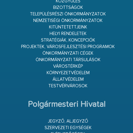
KÖZGYŰLÉS
BIZOTTSÁGOK
TELEPÜLÉSRÉSZI ÖNKORMÁNYZATOK
NEMZETISÉGI ÖNKORMÁNYZATOK
KITÜNTETETTJEINK
HELYI RENDELETEK
STRATÉGIÁK, KONCEPCIÓK
PROJEKTEK, VÁROSFEJLESZTÉSI PROGRAMOK
ÖNKORMÁNYZATI CÉGEK
ÖNKORMÁNYZATI TÁRSULÁSOK
VÁROSTÉRKÉP
KÖRNYEZETVÉDELEM
ÁLLATVÉDELEM
TESTVÉRVÁROSOK
Polgármesteri Hivatal
JEGYZŐ, ALJEGYZŐ
SZERVEZETI EGYSÉGEK