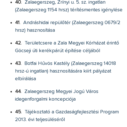
40
.
Zalaegerszeg, Zrínyi u. 5. sz. ingatlan
(Zalaegerszeg 1154 hrsz) térítésmentes igénylése
41
.
Andráshidai repülőtér (Zalaegerszeg 0679/2
hrsz) hasznosítása
42
.
Területcsere a Zala Megyei Kórházat érintő
Göcseji úti kerékpárút építése céljából
43
.
Botfai Hűvös Kastély (Zalaegerszeg 14018
hrsz-ú ingatlan) hasznosítására kiírt pályázat
elbírálása
44
.
Zalaegerszeg Megyei Jogú Város
idegenforgalmi koncepciója
45
.
Tájékoztató a Gazdaságfejlesztési Program
2013. évi teljesüléséről