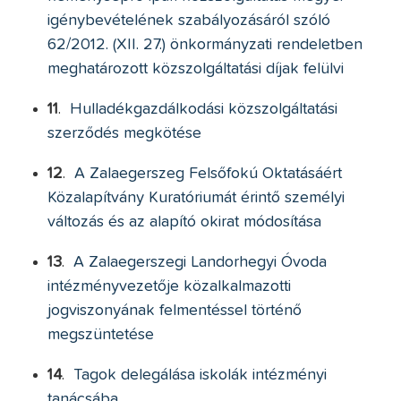
igénybevételének szabályozásáról szóló
62/2012. (XII. 27.) önkormányzati rendeletben
meghatározott közszolgáltatási díjak felülvi
11
.
Hulladékgazdálkodási közszolgáltatási
szerződés megkötése
12
.
A Zalaegerszeg Felsőfokú Oktatásáért
Közalapítvány Kuratóriumát érintő személyi
változás és az alapító okirat módosítása
13
.
A Zalaegerszegi Landorhegyi Óvoda
intézményvezetője közalkalmazotti
jogviszonyának felmentéssel történő
megszüntetése
14
.
Tagok delegálása iskolák intézményi
tanácsába