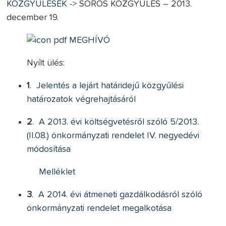
KÖZGYŰLÉSEK
-> SOROS KÖZGYŰLÉS – 2013.
december 19.
MEGHÍVÓ
Nyílt ülés:
1
.
Jelentés a lejárt határidejű közgyűlési
határozatok végrehajtásáról
2
.
A 2013. évi költségvetésről szóló 5/2013.
(II.08.) önkormányzati rendelet IV. negyedévi
módosítása
Melléklet
3
.
A 2014. évi átmeneti gazdálkodásról szóló
önkormányzati rendelet megalkotása