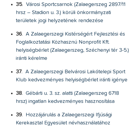
35
.
Városi Sportcsarnok (Zalaegerszeg 2897/11
hrsz – Stadion u. 3.) körüli önkormányzati
területek jogi helyzetének rendezése
36
.
A Zalaegerszegi Kistérségért Fejlesztési és
Foglalkoztatási Közhasznú Nonprofit Kft.
helyiségbérlet (Zalaegerszeg, Széchenyi tér 3-5.)
iránti kérelme
37
.
A Zalaegerszegi Belvárosi Lakótelepi Sport
Klub kedvezményes helyiségbérlet iránti igénye
38
.
Gébárti u. 3. sz. alatti (Zalaegerszeg 6718
hrsz) ingatlan kedvezményes hasznosítása
39
.
Hozzájárulás a Zalaegerszegi Ifjúsági
Kerekasztal Egyesület névhasználatához