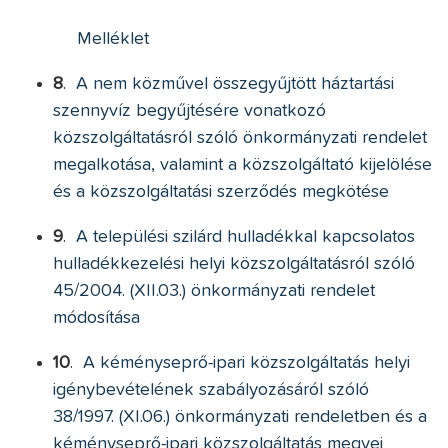
Melléklet
8
.
A nem közművel összegyűjtött háztartási
szennyvíz begyűjtésére vonatkozó
közszolgáltatásról szóló önkormányzati rendelet
megalkotása, valamint a közszolgáltató kijelölése
és a közszolgáltatási szerződés megkötése
9
.
A települési szilárd hulladékkal kapcsolatos
hulladékkezelési helyi közszolgáltatásról szóló
45/2004. (XII.03.) önkormányzati rendelet
módosítása
10
.
A kéményseprő-ipari közszolgáltatás helyi
igénybevételének szabályozásáról szóló
38/1997. (XI.06.) önkormányzati rendeletben és a
kéményseprő-ipari közszolgáltatás megyei