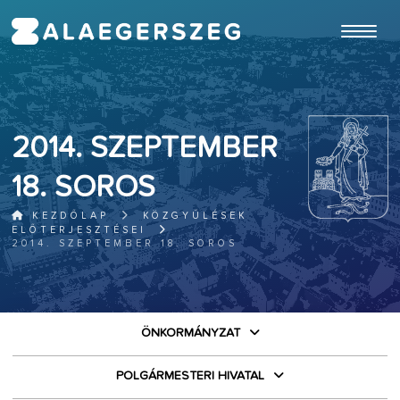
ugrás a fő tartalomhoz
2014. SZEPTEMBER
18. SOROS
KEZDŐLAP
KÖZGYŰLÉSEK
ELŐTERJESZTÉSEI
2014. SZEPTEMBER 18. SOROS
ÖNKORMÁNYZAT
POLGÁRMESTERI HIVATAL