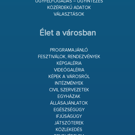
ÜGYFÉLFOGADÁS – ÜGYINTÉZÉS
KÖZÉRDEKŰ ADATOK
VÁLASZTÁSOK
Élet a városban
PROGRAMAJÁNLÓ
FESZTIVÁLOK, RENDEZVÉNYEK
KÉPGALÉRIA
VIDEÓGALÉRIA
KÉPEK A VÁROSRÓL
INTÉZMÉNYEK
CIVIL SZERVEZETEK
EGYHÁZAK
ÁLLÁSAJÁNLATOK
EGÉSZSÉGÜGY
IFJÚSÁGÜGY
JÁTSZÓTEREK
KÖZLEKEDÉS