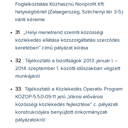
Foglalkoztatási Közhasznú Nonprofit Kft.
helyiségbérlet (Zalaegerszeg, Széchenyi tér 3-5.)
iránti kéreime
31
.
„Helyi menetrend szerinti közösségi
közlekedés ellátása közszolgáltatási szerződés
keretében” című pályázat kiírása
32
.
Tájékoztató a bizottságok 2013. január l. –
2014. szeptember 1. közötti időszakban végzett
munkájáról
33
.
Tájékoztató a Közlekedés Operatív Program
KÖZOP-5.5.0-09-11 jelű „Városi elővárosi
közösségi közlekedés fejlesztése” c. pályázati
konstrukciójára benyújtott önkormányzati
pályázatokról