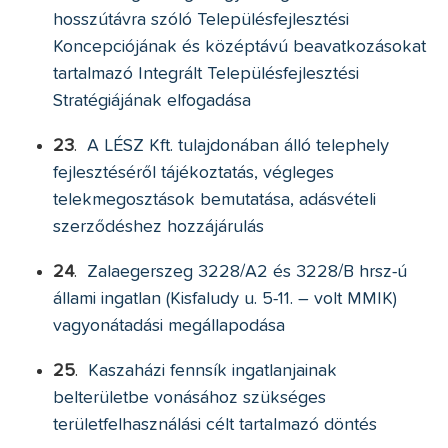
hosszútávra szóló Településfejlesztési
Koncepciójának és középtávú beavatkozásokat
tartalmazó Integrált Településfejlesztési
Stratégiájának elfogadása
23
.
A LÉSZ Kft. tulajdonában álló telephely
fejlesztéséről tájékoztatás, végleges
telekmegosztások bemutatása, adásvételi
szerződéshez hozzájárulás
24
.
Zalaegerszeg 3228/A2 és 3228/B hrsz-ú
állami ingatlan (Kisfaludy u. 5-11. – volt MMIK)
vagyonátadási megállapodása
25
.
Kaszaházi fennsík ingatlanjainak
belterületbe vonásához szükséges
területfelhasználási célt tartalmazó döntés