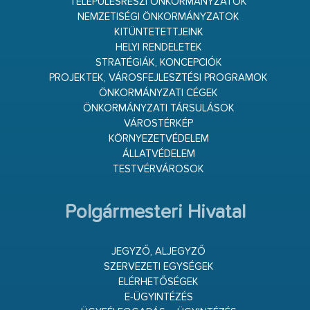
TELEPÜLÉSRÉSZI ÖNKORMÁNYZATOK
NEMZETISÉGI ÖNKORMÁNYZATOK
KITÜNTETETTJEINK
HELYI RENDELETEK
STRATÉGIÁK, KONCEPCIÓK
PROJEKTEK, VÁROSFEJLESZTÉSI PROGRAMOK
ÖNKORMÁNYZATI CÉGEK
ÖNKORMÁNYZATI TÁRSULÁSOK
VÁROSTÉRKÉP
KÖRNYEZETVÉDELEM
ÁLLATVÉDELEM
TESTVÉRVÁROSOK
Polgármesteri Hivatal
JEGYZŐ, ALJEGYZŐ
SZERVEZETI EGYSÉGEK
ELÉRHETŐSÉGEK
E-ÜGYINTÉZÉS