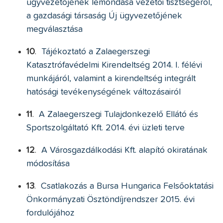
ügyvezetőjének lemondása vezetői tisztségéről,
a gazdasági társaság Új ügyvezetőjének
megválasztása
10
.
Tájékoztató a Zalaegerszegi
Katasztrófavédelmi Kirendeltség 2014. I. félévi
munkájáról, valamint a kirendeltség integrált
hatósági tevékenységének változásairól
11
.
A Zalaegerszegi Tulajdonkezelő Ellátó és
Sportszolgáltató Kft. 2014. évi üzleti terve
12
.
A Városgazdálkodási Kft. alapító okiratának
módosítása
13
.
Csatlakozás a Bursa Hungarica Felsőoktatási
Önkormányzati Ösztöndíjrendszer 2015. évi
fordulójához