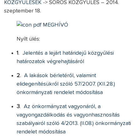
KÖZGYŰLÉSEK
-> SOROS KÖZGYŰLÉS – 2014.
szeptember 18.
MEGHÍVÓ
Nyílt ülés:
1
.
Jelentés a lejárt határidejű közgyűlési
határozatok végrehajtásáról
2
.
A lakások bérletéről, valamint
elidegenítésükről szóló 57/2007. (XII.28.)
önkormányzati rendelet módosítása
3
.
Az önkormányzat vagyonáról, a
vagyongazdálkodás és vagyonhasznosítás
szabályairól szóló 4/2013. (II.08.) önkormányzati
rendelet módosítása