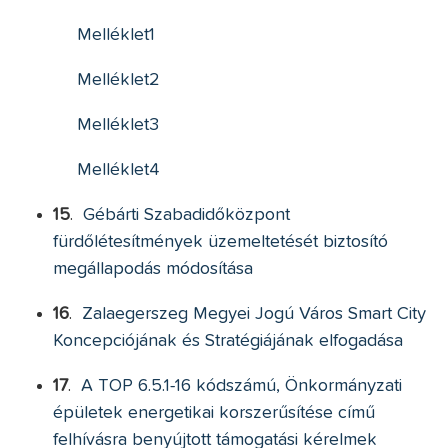
Melléklet1
Melléklet2
Melléklet3
Melléklet4
15
.
Gébárti Szabadidőközpont
fürdőlétesítmények üzemeltetését biztosító
megállapodás módosítása
16
.
Zalaegerszeg Megyei Jogú Város Smart City
Koncepciójának és Stratégiájának elfogadása
17
.
A TOP 6.5.1-16 kódszámú, Önkormányzati
épületek energetikai korszerűsítése című
felhívásra benyújtott támogatási kérelmek