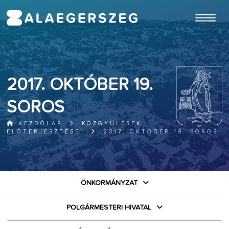
ugrás a fő tartalomhoz
2017. OKTÓBER 19.
SOROS
KEZDŐLAP
KÖZGYŰLÉSEK
ELŐTERJESZTÉSEI
2017. OKTÓBER 19. SOROS
ÖNKORMÁNYZAT
POLGÁRMESTERI HIVATAL