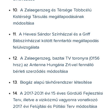
10
.
A Zalaegerszeg és Térsége Többcélú
Kistérségi Társulás megállapodásának
módosítása
11
.
A Hevesi Sándor Színházzal és a Griff
Bábszínházzal kötött fenntartói megállapodás
felülvizsgálata
12
.
A Zalaegerszeg, bazitai TV toronyra (0156
hrsz.) az Antenna Hungária Zrt-vel fennálló
bérleti szerződés módosítása
13
.
Biogáz alapú távhőrendszer létesítése
14
.
A 2017-2031 évi 15 éves Gördülő Fejlesztési
Terv, illetve a viziközmű vagyonra vonatkozó
2017. évi Felújítási és Pótlási Terv módosítása