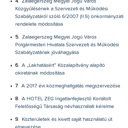
4
.
Zalaegerszeg Megyei Jogú Város
Közgyűlésének a Szervezeti és Működési
Szabályzatáról szóló 6/2007. (II.9.) önkormányzati
rendelete módosítása
5
.
Zalaegerszeg Megyei Jogú Város
Polgármesteri Hivatala Szervezeti és Működési
Szabályzatának jóváhagyása
6
.
A „Lakhatásért” Közalapítvány alapító
okiratának módosítása
7
.
A 2017. évi közmeghallgatás megszervezése
8
.
A HOTEL ZEG Ingatlanfejlesztő Korlátolt
Felelősségű Társaság névhasználati kérelme
9
.
Közterületek és kivett saját használatú út
elnevezése