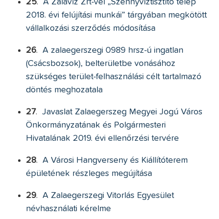
25
.
A Zalavíz Zrt-vel „Szennyvíztisztító telep
2018. évi felújítási munkái” tárgyában megkötött
vállalkozási szerződés módosítása
26
.
A zalaegerszegi 0989 hrsz-ú ingatlan
(Csácsbozsok), belterületbe vonásához
szükséges terület-felhasználási célt tartalmazó
döntés meghozatala
27
.
Javaslat Zalaegerszeg Megyei Jogú Város
Önkormányzatának és Polgármesteri
Hivatalának 2019. évi ellenőrzési tervére
28
.
A Városi Hangverseny és Kiállítóterem
épületének részleges megújítása
29
.
A Zalaegerszegi Vitorlás Egyesület
névhasználati kérelme