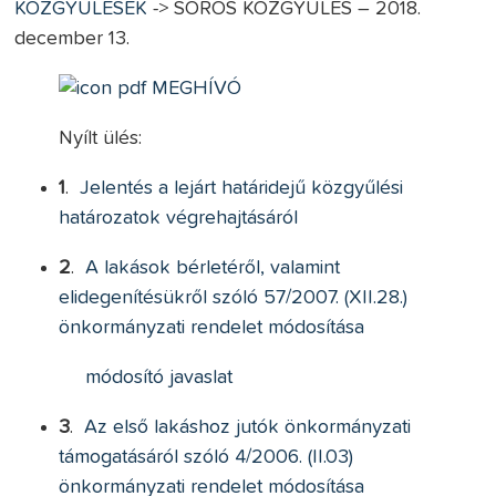
KÖZGYŰLÉSEK
-> SOROS KÖZGYŰLÉS – 2018.
december 13.
MEGHÍVÓ
Nyílt ülés:
1
.
Jelentés a lejárt határidejű közgyűlési
határozatok végrehajtásáról
2
.
A lakások bérletéről, valamint
elidegenítésükről szóló 57/2007. (XII.28.)
önkormányzati rendelet módosítása
módosító javaslat
3
.
Az első lakáshoz jutók önkormányzati
támogatásáról szóló 4/2006. (II.03)
önkormányzati rendelet módosítása