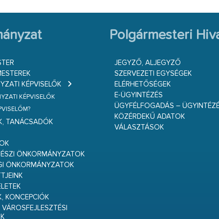
ányzat
Polgármesteri Hiva
STER
JEGYZŐ, ALJEGYZŐ
ESTEREK
SZERVEZETI EGYSÉGEK
ZATI KÉPVISELŐK
ELÉRHETŐSÉGEK
E-ÜGYINTÉZÉS
ZATI KÉPVISELŐK
ÜGYFÉLFOGADÁS – ÜGYINTÉZ
ÉPVISELŐM?
KÖZÉRDEKŰ ADATOK
K, TANÁCSADÓK
VÁLASZTÁSOK
S
GOK
RÉSZI ÖNKORMÁNYZATOK
GI ÖNKORMÁNYZATOK
TJEINK
ELETEK
K, KONCEPCIÓK
 VÁROSFEJLESZTÉSI
K