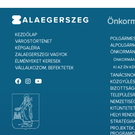
Önkorm
KEZDŐLAP
POLGÁRME
VÁROSTÖRTÉNET
ALPOLGÁRM
KÉPGALÉRIA
ÖNKORMÁNY
ZALAEGERSZEGI VAGYOK
ÖNKORMÁNY
ÉLMÉNYEKET KERESEK
KI AZ ÉN K
VÁLLALKOZOM, BEFEKTETEK
TANÁCSNO
KÖZGYŰLÉ
BIZOTTSÁ
TELEPÜLÉS
NEMZETISÉ
KITÜNTETET
HELYI REND
STRATÉGIÁ
PROJEKTEK,
PROGRAMO