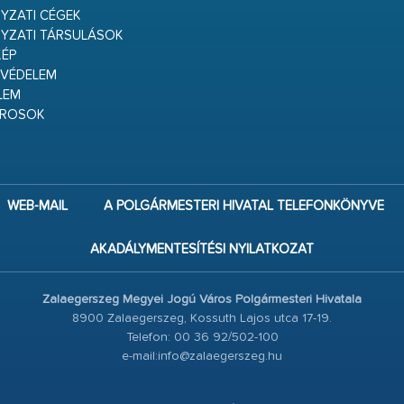
ZATI CÉGEK
YZATI TÁRSULÁSOK
ÉP
VÉDELEM
LEM
ÁROSOK
WEB-MAIL
A POLGÁRMESTERI HIVATAL TELEFONKÖNYVE
AKADÁLYMENTESÍTÉSI NYILATKOZAT
Zalaegerszeg Megyei Jogú Város Polgármesteri Hivatala
8900 Zalaegerszeg, Kossuth Lajos utca 17-19.
Telefon: 00 36 92/502-100
e-mail:info@zalaegerszeg.hu