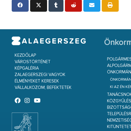
Önkorm
KEZDŐLAP
POLGÁRME
VÁROSTÖRTÉNET
ALPOLGÁRM
KÉPGALÉRIA
ÖNKORMÁNY
ZALAEGERSZEGI VAGYOK
ÖNKORMÁNY
ÉLMÉNYEKET KERESEK
KI AZ ÉN K
VÁLLALKOZOM, BEFEKTETEK
TANÁCSNO
KÖZGYŰLÉ
BIZOTTSÁ
TELEPÜLÉS
NEMZETISÉ
KITÜNTETET