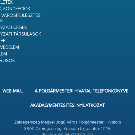
ELETEK
K, KONCEPCIÓK
 VÁROSFEJLESZTÉSI
K
ZATI CÉGEK
YZATI TÁRSULÁSOK
ÉP
VÉDELEM
LEM
ÁROSOK
WEB-MAIL
A POLGÁRMESTERI HIVATAL TELEFONKÖNYVE
AKADÁLYMENTESÍTÉSI NYILATKOZAT
Zalaegerszeg Megyei Jogú Város Polgármesteri Hivatala
8900 Zalaegerszeg, Kossuth Lajos utca 17-19.
Telefon: 00 36 92/502-100