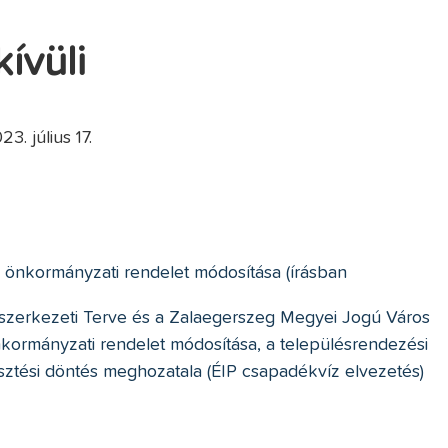
kívüli
 július 17.
) önkormányzati rendelet módosítása (írásban
zerkezeti Terve és a Zalaegerszeg Megyei Jogú Város
 önkormányzati rendelet módosítása, a településrendezési
ztési döntés meghozatala (ÉIP csapadékvíz elvezetés)