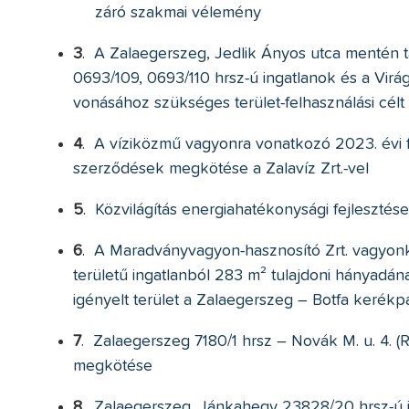
záró szakmai vélemény
3
.
A Zalaegerszeg, Jedlik Ányos utca mentén ta
0693/109, 0693/110 hrsz-ú ingatlanok és a Virá
vonásához szükséges terület-felhasználási célt
4
.
A víziközmű vagyonra vonatkozó 2023. évi felú
szerződések megkötése a Zalavíz Zrt.-vel
5
.
Közvilágítás energiahatékonysági fejlesztés
6
.
A Maradványvagyon-hasznosító Zrt. vagyonk
területű ingatlanból 283 m² tulajdoni hányadá
igényelt terület a Zalaegerszeg – Botfa kerékpá
7
.
Zalaegerszeg 7180/1 hrsz – Novák M. u. 4. (
megkötése
8
.
Zalaegerszeg, Jánkahegy 23828/20 hrsz-ú i