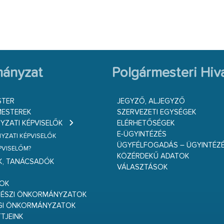
ányzat
Polgármesteri Hiva
STER
JEGYZŐ, ALJEGYZŐ
ESTEREK
SZERVEZETI EGYSÉGEK
ZATI KÉPVISELŐK
ELÉRHETŐSÉGEK
E-ÜGYINTÉZÉS
ZATI KÉPVISELŐK
ÜGYFÉLFOGADÁS – ÜGYINTÉZ
ÉPVISELŐM?
KÖZÉRDEKŰ ADATOK
K, TANÁCSADÓK
VÁLASZTÁSOK
S
GOK
RÉSZI ÖNKORMÁNYZATOK
GI ÖNKORMÁNYZATOK
TJEINK