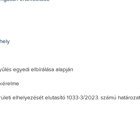
hely
űlés egyedi elbírálása alapján
skérelme
rületi elhelyezését elutasító 1033-3/2023. számú határoza