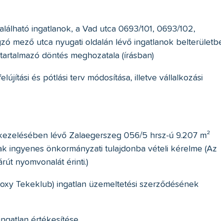
lálható ingatlanok, a Vad utca 0693/101, 0693/102,
gzó mező utca nyugati oldalán lévő ingatlanok belterületb
 tartalmazó döntés meghozatala (írásban)
jítási és pótlási terv módosítása, illetve vállalkozási
e
ezelésében lévő Zalaegerszeg 056/5 hrsz-ú 9.207 m²
nak ingyenes önkormányzati tulajdonba vételi kérelme (Az
rút nyomvonalát érinti.)
Roxy Tekeklub) ingatlan üzemeltetési szerződésének
ngatlan értékesítése