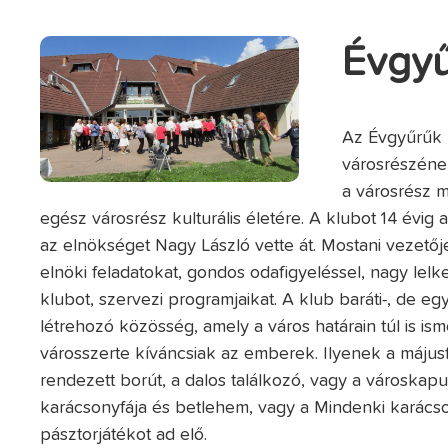
Évgyű
Az Évgyűrűk 
városrészének
a városrész 
egész városrész kulturális életére. A klubot 14 évig
az elnökséget Nagy László vette át. Mostani vezető
elnöki feladatokat, gondos odafigyeléssel, nagy lelk
klubot, szervezi programjaikat. A klub baráti-, de egy
létrehozó közösség, amely a város határain túl is is
városszerte kíváncsiak az emberek. Ilyenek a május
rendezett borút, a dalos találkozó, vagy a városkapub
karácsonyfája és betlehem, vagy a Mindenki karács
pásztorjátékot ad elő.