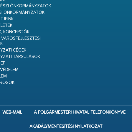
RÉSZI ÖNKORMÁNYZATOK
GI ÖNKORMÁNYZATOK
TJEINK
ELETEK
K, KONCEPCIÓK
 VÁROSFEJLESZTÉSI
K
ZATI CÉGEK
YZATI TÁRSULÁSOK
ÉP
VÉDELEM
LEM
ÁROSOK
WEB-MAIL
A POLGÁRMESTERI HIVATAL TELEFONKÖNYVE
AKADÁLYMENTESÍTÉSI NYILATKOZAT