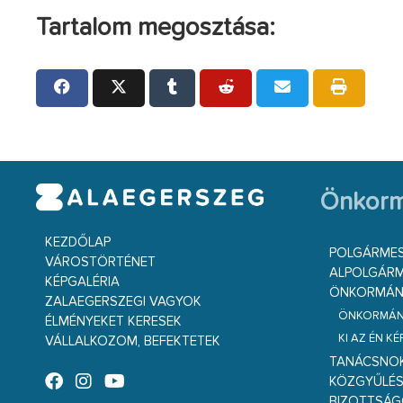
Tartalom megosztása:
Önkorm
KEZDŐLAP
POLGÁRME
VÁROSTÖRTÉNET
ALPOLGÁRM
KÉPGALÉRIA
ÖNKORMÁNY
ZALAEGERSZEGI VAGYOK
ÖNKORMÁNY
ÉLMÉNYEKET KERESEK
KI AZ ÉN K
VÁLLALKOZOM, BEFEKTETEK
TANÁCSNO
KÖZGYŰLÉ
BIZOTTSÁ