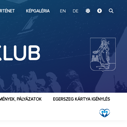
ugrás a fő tartalomhoz
RTÉNET
KÉPGALÉRIA
EN
DE
KLUB
B
MÉNYEK, PÁLYÁZATOK
EGERSZEG KÁRTYA IGÉNYLÉS