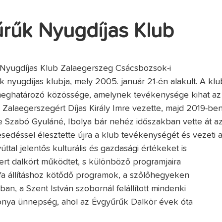
rűk Nyugdíjas Klub
Nyugdíjas Klub Zalaegerszeg Csácsbozsok-i
 nyugdíjas klubja, mely 2005. január 21-én alakult. A klu
meghatározó közössége, amelynek tevékenysége kihat az
 a Zalaegerszegért Díjas Király Imre vezette, majd 2019-be
je Szabó Gyuláné, Ibolya bár nehéz időszakban vette át a
esedéssel élesztette újra a klub tevékenységét és vezeti 
úttal jelentős kulturális és gazdasági értékeket is
mert dalkört működtet, s különböző programjaira
fa állításhoz kötődő programok, a szőlőhegyeken
an, a Szent István szobornál felállított mindenki
onya ünnepség, ahol az Évgyűrűk Dalkör évek óta