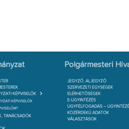
ányzat
Polgármesteri Hiva
STER
JEGYZŐ, ALJEGYZŐ
ESTEREK
SZERVEZETI EGYSÉGEK
ZATI KÉPVISELŐK
ELÉRHETŐSÉGEK
E-ÜGYINTÉZÉS
ZATI KÉPVISELŐK
ÜGYFÉLFOGADÁS – ÜGYINTÉZ
ÉPVISELŐM?
KÖZÉRDEKŰ ADATOK
K, TANÁCSADÓK
VÁLASZTÁSOK
S
GOK