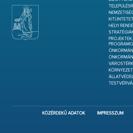
TELEPÜLÉS
NEMZETISÉ
KITÜNTETET
HELYI REND
STRATÉGIÁ
PROJEKTEK,
PROGRAMO
ÖNKORMÁNY
ÖNKORMÁN
VÁROSTÉRK
KÖRNYEZET
ÁLLATVÉDE
TESTVÉRV
KÖZÉRDEKŰ ADATOK
IMPRESSZUM