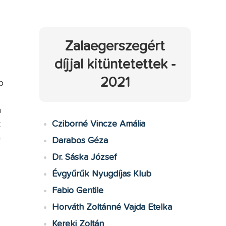
Zalaegerszegért
díjjal kitüntetettek -
2021
b
n
z
Cziborné Vincze Amália
a
Darabos Géza
Dr. Sáska József
Évgyűrűk Nyugdíjas Klub
Fabio Gentile
Horváth Zoltánné Vajda Etelka
Kereki Zoltán