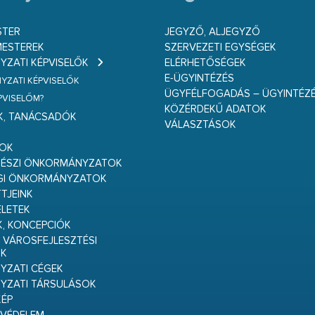
STER
JEGYZŐ, ALJEGYZŐ
ESTEREK
SZERVEZETI EGYSÉGEK
ZATI KÉPVISELŐK
ELÉRHETŐSÉGEK
E-ÜGYINTÉZÉS
ZATI KÉPVISELŐK
ÜGYFÉLFOGADÁS – ÜGYINTÉZ
ÉPVISELŐM?
KÖZÉRDEKŰ ADATOK
K, TANÁCSADÓK
VÁLASZTÁSOK
S
GOK
RÉSZI ÖNKORMÁNYZATOK
GI ÖNKORMÁNYZATOK
TJEINK
ELETEK
K, KONCEPCIÓK
 VÁROSFEJLESZTÉSI
K
ZATI CÉGEK
YZATI TÁRSULÁSOK
ÉP