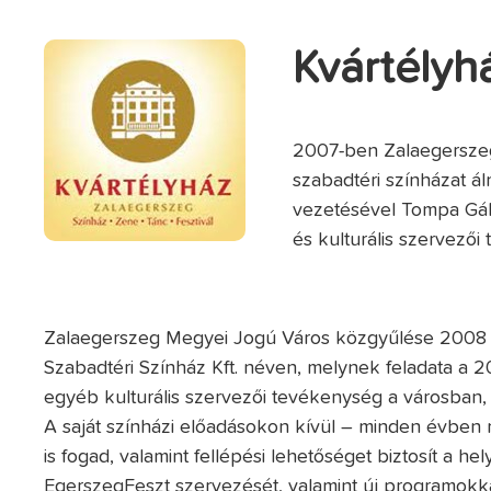
Kvártélyhá
2007-ben Zalaegerszeg
szabadtéri színházat ál
vezetésével Tompa Gáb
és kulturális szervezői 
Zalaegerszeg Megyei Jogú Város közgyűlése 2008 ápr
Szabadtéri Színház Kft. néven, melynek feladata a 2
egyéb kulturális szervezői tevékenység a városban
A saját színházi előadásokon kívül – minden évben
is fogad, valamint fellépési lehetőséget biztosít a h
EgerszegFeszt szervezését, valamint új programokkal s