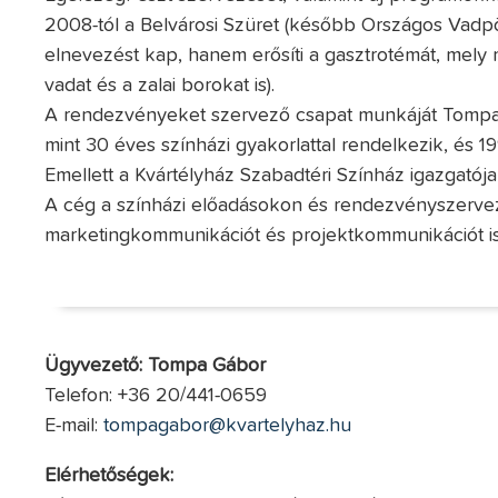
2008-tól a Belvárosi Szüret (később Országos Vadp
elnevezést kap, hanem erősíti a gasztrotémát, mely ma
vadat és a zalai borokat is).
A rendezvényeket szervező csapat munkáját Tompa Gá
mint 30 éves színházi gyakorlattal rendelkezik, és 
Emellett a Kvártélyház Szabadtéri Színház igazgatója
A cég a színházi előadásokon és rendezvényszervezés
marketingkommunikációt és projektkommunikációt is
Ügyvezető: Tompa Gábor
Telefon: +36 20/441-0659
E-mail:
tompagabor@kvartelyhaz.hu
Elérhetőségek: