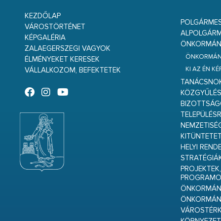
KEZDŐLAP
POLGÁRME
VÁROSTÖRTÉNET
ALPOLGÁRM
KÉPGALÉRIA
ÖNKORMÁNY
ZALAEGERSZEGI VAGYOK
ÖNKORMÁNY
ÉLMÉNYEKET KERESEK
KI AZ ÉN K
VÁLLALKOZOM, BEFEKTETEK
TANÁCSNO
KÖZGYŰLÉ
BIZOTTSÁ
TELEPÜLÉS
NEMZETISÉ
KITÜNTETET
HELYI REND
STRATÉGIÁ
PROJEKTEK,
PROGRAMO
ÖNKORMÁNY
ÖNKORMÁN
VÁROSTÉRK