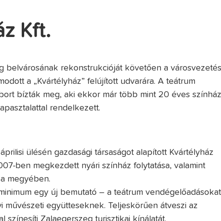
z Kft.
 belvárosának rekonstrukcióját követően a városvezeté
modott a „Kvártélyház” felújított udvarára. A teátrum
ort bízták meg, aki ekkor már több mint 20 éves színház
tapasztalattal rendelkezett.
ilisi ülésén gazdasági társaságot alapított Kvártélyház
007-ben megkezdett nyári színház folytatása, valamint
, a megyében.
 minimum egy új bemutató – a teátrum vendégelőadásoka
elyi művészeti együtteseknek. Teljeskörűen átveszi az
zínesíti Zalaegerszeg turisztikai kínálatát.