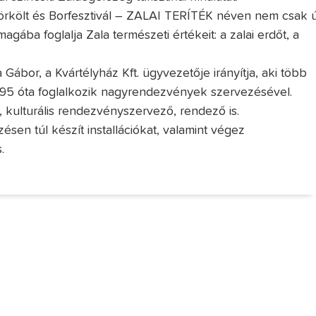
örkölt és Borfesztivál – ZALAI TERÍTÉK néven nem csak ú
gába foglalja Zala természeti értékeit: a zalai erdőt, a
bor, a Kvártélyház Kft. ügyvezetője irányítja, aki több
1995 óta foglalkozik nagyrendezvények szervezésével.
, kulturális rendezvényszervező, rendező is.
en túl készít installációkat, valamint végez
.