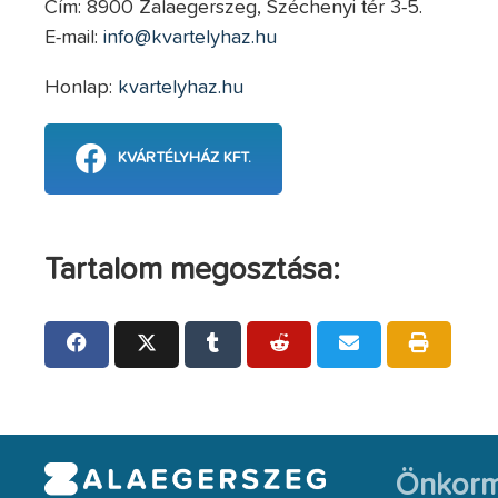
Cím: 8900 Zalaegerszeg, Széchenyi tér 3-5.
E-mail:
info@kvartelyhaz.hu
Honlap:
kvartelyhaz.hu
KVÁRTÉLYHÁZ KFT.
Tartalom megosztása:
Önkorm