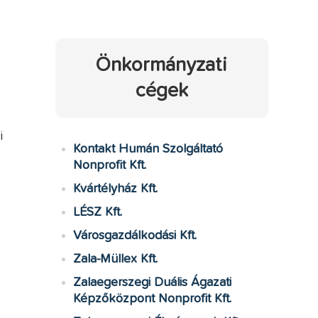
Önkormányzati
cégek
s
i
Kontakt Humán Szolgáltató
Nonprofit Kft.
Kvártélyház Kft.
LÉSZ Kft.
Városgazdálkodási Kft.
Zala-Müllex Kft.
t
Zalaegerszegi Duális Ágazati
Képzőközpont Nonprofit Kft.