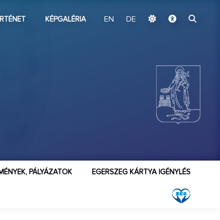
ugrás a fő tartalomhoz
RTÉNET
KÉPGALÉRIA
EN
DE
MÉNYEK, PÁLYÁZATOK
EGERSZEG KÁRTYA IGÉNYLÉS