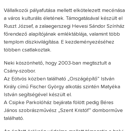
Vállalkozói pályafutása mellett elkötelezett mecénása
a város kulturális életének. Támogatásával készült el
Ruszt József, a zalaegerszegi Hevesi Sándor Színház
főrendező alapítójának emléktáblája, valamint több
templom díszkivilágítása. E kezdeményezéséhez
többen csatlakoztak.
Neki köszönhető, hogy 2003-ban megtisztult a
Csány-szobor.
Az Eötvös közben található „Országépítő” István
Király című Fischer György alkotás szintén Matyéka
István segítségével készült el.
A Csipke Parkolóház bejárata fölött pedig Béres
János szobrászművész „Szent Kristóf” domborműve
található.