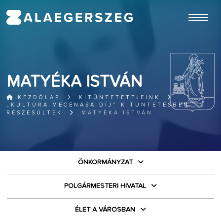
ugrás a fő tartalomhoz
MATYÉKA ISTVÁN
KEZDŐLAP
KITÜNTETETTJEINK
„KULTÚRA MECÉNÁSA DÍJ” KITÜNTETÉSBEN
RÉSZESÜLTEK
MATYÉKA ISTVÁN
ÖNKORMÁNYZAT
POLGÁRMESTERI HIVATAL
ÉLET A VÁROSBAN