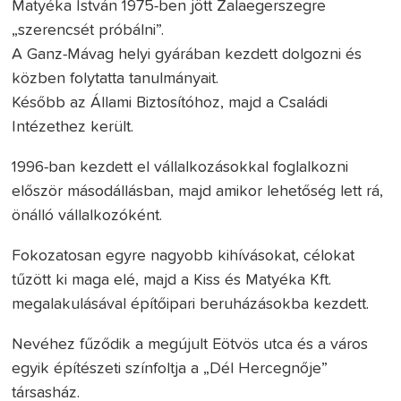
Matyéka István 1975-ben jött Zalaegerszegre
„szerencsét próbálni”.
A Ganz-Mávag helyi gyárában kezdett dolgozni és
közben folytatta tanulmányait.
Később az Állami Biztosítóhoz, majd a Családi
Intézethez került.
1996-ban kezdett el vállalkozásokkal foglalkozni
először másodállásban, majd amikor lehetőség lett rá,
önálló vállalkozóként.
Fokozatosan egyre nagyobb kihívásokat, célokat
tűzött ki maga elé, majd a Kiss és Matyéka Kft.
megalakulásával építőipari beruházásokba kezdett.
Nevéhez fűződik a megújult Eötvös utca és a város
egyik építészeti színfoltja a „Dél Hercegnője”
társasház.