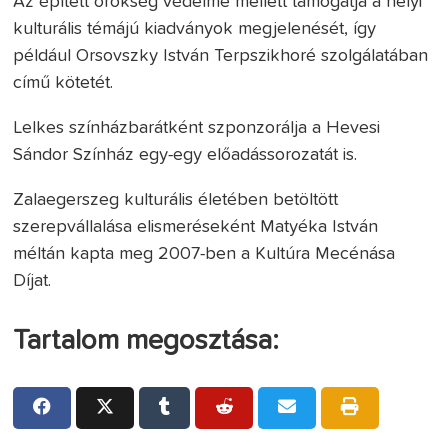
Az épített örökség védelme mellett támogatja a helyi
kulturális témájú kiadványok megjelenését, így
például Orsovszky István Terpszikhoré szolgálatában
című kötetét.
Lelkes színházbarátként szponzorálja a Hevesi
Sándor Színház egy-egy előadássorozatát is.
Zalaegerszeg kulturális életében betöltött
szerepvállalása elismeréseként Matyéka István
méltán kapta meg 2007-ben a Kultúra Mecénása
Díjat.
Tartalom megosztása: