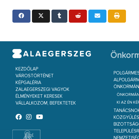
Önkorm
KEZDŐLAP
POLGÁRME
VÁROSTÖRTÉNET
ALPOLGÁRM
KÉPGALÉRIA
ÖNKORMÁNY
ZALAEGERSZEGI VAGYOK
ÖNKORMÁNY
ÉLMÉNYEKET KERESEK
KI AZ ÉN K
VÁLLALKOZOM, BEFEKTETEK
TANÁCSNO
KÖZGYŰLÉ
BIZOTTSÁ
TELEPÜLÉS
NEMZETISÉ