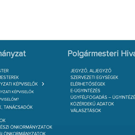
ányzat
Polgármesteri Hiva
STER
JEGYZŐ, ALJEGYZŐ
ESTEREK
SZERVEZETI EGYSÉGEK
ZATI KÉPVISELŐK
ELÉRHETŐSÉGEK
E-ÜGYINTÉZÉS
ZATI KÉPVISELŐK
ÜGYFÉLFOGADÁS – ÜGYINTÉZ
ÉPVISELŐM?
KÖZÉRDEKŰ ADATOK
K, TANÁCSADÓK
VÁLASZTÁSOK
S
GOK
RÉSZI ÖNKORMÁNYZATOK
GI ÖNKORMÁNYZATOK