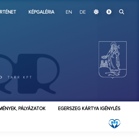
ugrás a fő tartalomhoz
RTÉNET
KÉPGALÉRIA
EN
DE
TARR KFT
MÉNYEK, PÁLYÁZATOK
EGERSZEG KÁRTYA IGÉNYLÉS