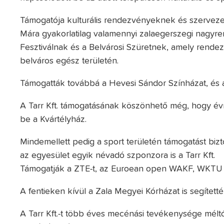
Támogatója kulturális rendezvényeknek és szerveze
Mára gyakorlatilag valamennyi zalaegerszegi nagyr
Fesztiválnak és a Belvárosi Szüretnek, amely rendezv
belváros egész területén.
Támogatták továbbá a Hevesi Sándor Színházat, és a
A Tarr Kft. támogatásának köszönhető még, hogy évr
be a Kvártélyház.
Mindemellett pedig a sport területén támogatást bizto
az egyesület egyik névadó szponzora is a Tarr Kft.
Támogatják a ZTE-t, az Euroean open WAKF, WKTU
A fentieken kívül a Zala Megyei Kórházat is segítetté
A Tarr Kft.-t több éves mecénási tevékenysége méltó