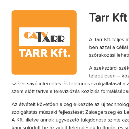
Tarr Kft
A Tarr Kft. teljes
ben azzal a céllal
szórakozási lehet
A szekszárdi szé
településen – köz
széles sávú internetes és telefonos szolgáltatását a 
szem előtt tartva a televíziózás közízlés formálásába
Az átvételt követően a cég elkezdte az új technológi
szolgáltatás műszaki fejlesztését Zalaegerszeg és Le
A Kft., illetve annak ügyvezető tulajdonosa szinte a
kapcsolódott be az adott települések kulturális és sp