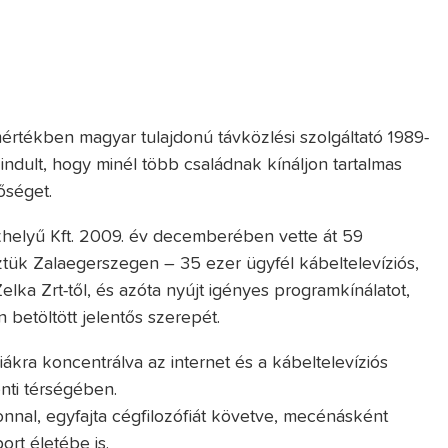
 mértékben magyar tulajdonú távközlési szolgáltató 1989-
 indult, hogy minél több családnak kínáljon tartalmas
őséget.
khelyű Kft. 2009. év decemberében vette át 59
tük Zalaegerszegen – 35 ezer ügyfél kábeltelevíziós,
Zelka Zrt-től, és azóta nyújt igényes programkínálatot,
n betöltött jelentős szerepét.
ákra koncentrálva az internet és a kábeltelevíziós
nti térségében.
zonnal, egyfajta cégfilozófiát követve, mecénásként
ort életébe is.