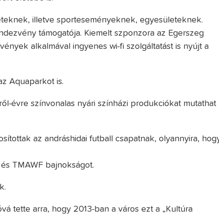
teknek, illetve sporteseményeknek, egyesületeknek.
endezvény támogatója. Kiemelt szponzora az Egerszeg
ények alkalmával ingyenes wi-fi szolgáltatást is nyújt a
z Aquaparkot is.
ől-évre színvonalas nyári színházi produkciókat mutathat
sítottak az andráshidai futball csapatnak, olyannyira, hog
 és TMAWF bajnokságot.
k.
vá tette arra, hogy 2013-ban a város ezt a „Kultúra