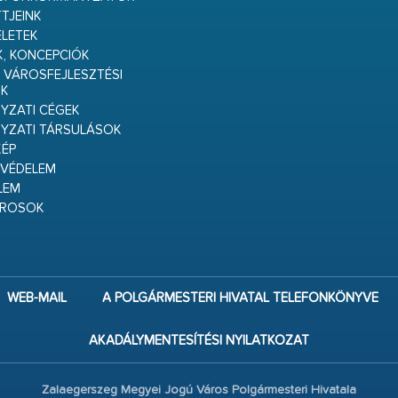
TJEINK
ELETEK
K, KONCEPCIÓK
 VÁROSFEJLESZTÉSI
K
ZATI CÉGEK
YZATI TÁRSULÁSOK
ÉP
VÉDELEM
LEM
ÁROSOK
WEB-MAIL
A POLGÁRMESTERI HIVATAL TELEFONKÖNYVE
AKADÁLYMENTESÍTÉSI NYILATKOZAT
Zalaegerszeg Megyei Jogú Város Polgármesteri Hivatala