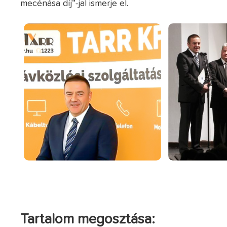
mecénása díj”-jal ismerje el.
Tartalom megosztása: