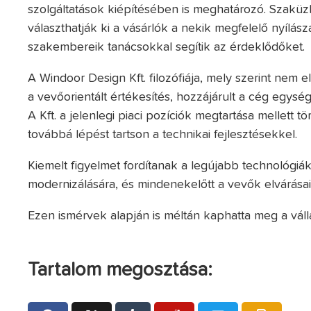
szolgáltatások kiépítésében is meghatározó. Szaküzl
választhatják ki a vásárlók a nekik megfelelő nyílás
szakembereik tanácsokkal segítik az érdeklődőket.
A Windoor Design Kft. filozófiája, mely szerint nem 
a vevőorientált értékesítés, hozzájárult a cég egysé
A Kft. a jelenlegi piaci pozíciók megtartása mellett
továbbá lépést tartson a technikai fejlesztésekkel.
Kiemelt figyelmet fordítanak a legújabb technológi
modernizálására, és mindenekelőtt a vevők elvárásai
Ezen ismérvek alapján is méltán kaphatta meg a váll
Tartalom megosztása: