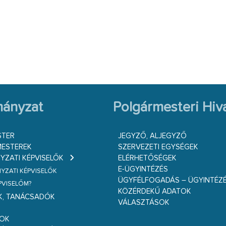
ányzat
Polgármesteri Hiva
STER
JEGYZŐ, ALJEGYZŐ
ESTEREK
SZERVEZETI EGYSÉGEK
ZATI KÉPVISELŐK
ELÉRHETŐSÉGEK
E-ÜGYINTÉZÉS
ZATI KÉPVISELŐK
ÜGYFÉLFOGADÁS – ÜGYINTÉZ
ÉPVISELŐM?
KÖZÉRDEKŰ ADATOK
K, TANÁCSADÓK
VÁLASZTÁSOK
S
GOK