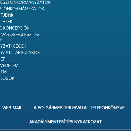
RÉSZI ÖNKORMÁNYZATOK
GI ÖNKORMÁNYZATOK
TJEINK
ELETEK
K, KONCEPCIÓK
 VÁROSFEJLESZTÉSI
K
ZATI CÉGEK
YZATI TÁRSULÁSOK
ÉP
VÉDELEM
LEM
ÁROSOK
WEB-MAIL
A POLGÁRMESTERI HIVATAL TELEFONKÖNYVE
AKADÁLYMENTESÍTÉSI NYILATKOZAT