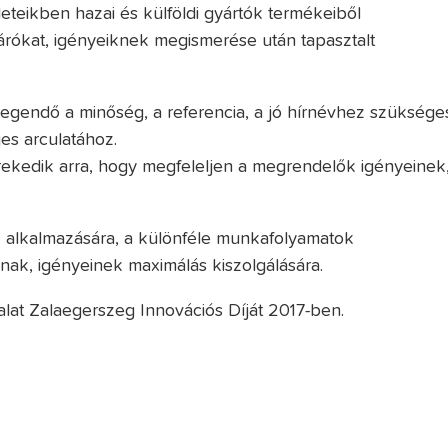
eteikben hazai és külföldi gyártók termékeiből
zárókat, igényeiknek megismerése után tapasztalt
elegendő a minőség, a referencia, a jó hírnévhez szüksége
ges arculatához.
 törekedik arra, hogy megfeleljen a megrendelők igényeinek
ák alkalmazására, a különféle munkafolyamatok
nak, igényeinek maximálás kiszolgálására.
alat Zalaegerszeg Innovációs Díját 2017-ben.