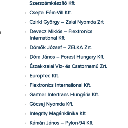
Szerszámkészítő Kft.
Csejtei Fém-Vill Kft.
Czirkl György – Zalai Nyomda Zrt.
Devecz Miklós – Flextronics
s
International Kft.
,
Dömők József – ZELKA Zrt.
Dóra János – Forest Hungary Kft.
Észak-zalai Víz- és Csatornamű Zrt.
EuropTec Kft.
Flextronics International Kft.
Gartner Intertrans Hungária Kft.
Göcsej Nyomda Kft.
Integrity Magánklinika Kft.
Kámán János – Pylon-94 Kft.