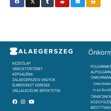
Önkorm
KEZDŐLAP
POLGÁRME
VÁROSTÖRTÉNET
ALPOLGÁRM
KÉPGALÉRIA
ÖNKORMÁNY
ZALAEGERSZEGI VAGYOK
ÖNKORMÁNY
ÉLMÉNYEKET KERESEK
KI AZ ÉN K
VÁLLALKOZOM, BEFEKTETEK
TANÁCSNO
KÖZGYŰLÉ
BIZOTTSÁ