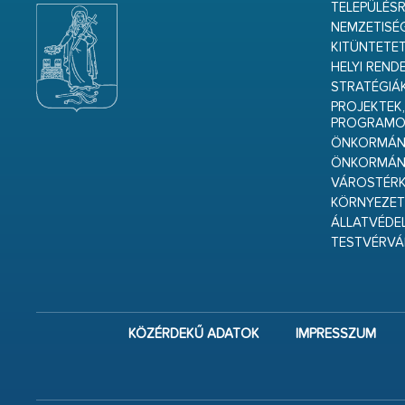
TELEPÜLÉS
NEMZETISÉ
KITÜNTETET
HELYI REND
STRATÉGIÁ
PROJEKTEK,
PROGRAMO
ÖNKORMÁNY
ÖNKORMÁN
VÁROSTÉRK
KÖRNYEZET
ÁLLATVÉDE
TESTVÉRV
KÖZÉRDEKŰ ADATOK
IMPRESSZUM