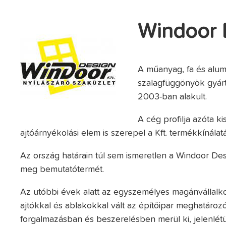
Windoor 
A műanyag, fa és alum
szalagfüggönyök gyárt
2003-ban alakult.
A cég profilja azóta k
ajtóárnyékolási elem is szerepel a Kft. termékkínálat
Az ország határain túl sem ismeretlen a Windoor Desi
meg bemutatótermét.
Az utóbbi évek alatt az egyszemélyes magánvállalk
ajtókkal és ablakokkal vált az építőipar meghatár
forgalmazásban és beszerelésben merül ki, jelenlé