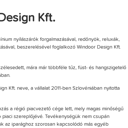
Design Kft.
ínium nyílászárók forgalmazásával, redőnyök, reluxák,
ásával, beszerelésével foglalkozó Windoor Design Kft.
iszélesedett, mára már többféle tűz, füst- és hangszigetelő
ában.
gn Kft. neve, a vállalat 2011-ben Szlovéniában nyitotta
ozás a régió piacvezető cége lett, mely magas minőségű
ozó piaci szereplőjévé. Tevékenységük nem csupán
tük az iparághoz szorosan kapcsolódó más egyéb