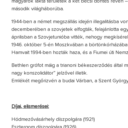
magyarok lakta területek a két bécsi döntés révén –
második világháborúba.
1944-ben a német megszállás idején illegalitásba von
decemberében a szovjetek elfogták, felajánlotta egy
áprilisban a Szovjetunióba vitték, nehogy megkísére
1946. október 5-én Moszkvában a börtönkórházában
Hamvait 1994-ben hozták haza, és a Fiumei úti Nemz
Bethlen grófot máig a trianoni békeszerződés által me
nagy konszolidátor” jelzővel illetik.
Emlékét megőrizvén a budai Várban, a Szent György 
Díjai, elismerései:
Hódmezővásárhely díszpolgára (1921)
Esztergom díszpolgára (1926)