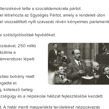
lenzékévé tette a szociáldemokrata pártot.
l létrehozta az Egységes Pártot, amely a rendeleti úton
el visszaállított nyílt szavazás révén kényelmes parlament
e szélsőjobboldali fajvédőket.
zásával, 250 millió
izálnia a
vámrendszer lépett
ítási botrány miatt
gadta el.
g, kötelező beteg-
szségügy és a népiskolai hálózat fejlesztésébe kezdett.
ult. A határ menti magyarlakta területeket népszavazás