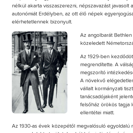
nélkül akarta visszaszerezni, népszavazást javasolt
autonómiát Erdélyben, az ott élő népek egyenjogúság
elérhetetlennek bizonyult.
Az angolbarát Bethlen
közeledett Németorszá
Az 1929-ben kezdődött
megrendítette. A válsá
megszorító intézkedés
A növekvő elégedetlen
vállalt kormányzati ti
tanácsadójaként jelent
felsőház örökös tagja 
ellentétei miatt.
Az 1930-as évek közepétől megvalósuló egyoldalú né