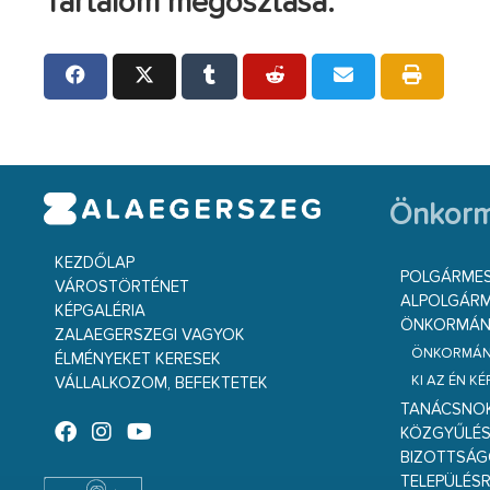
Tartalom megosztása:
Önkorm
KEZDŐLAP
POLGÁRME
VÁROSTÖRTÉNET
ALPOLGÁRM
KÉPGALÉRIA
ÖNKORMÁNY
ZALAEGERSZEGI VAGYOK
ÖNKORMÁNY
ÉLMÉNYEKET KERESEK
KI AZ ÉN K
VÁLLALKOZOM, BEFEKTETEK
TANÁCSNO
KÖZGYŰLÉ
BIZOTTSÁ
TELEPÜLÉS