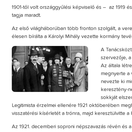
1901-től volt országgyűlési képviselő és – az 1919 é
tagja maradt.
Az első világháborúban több fronton szolgált, a v
élesen bírálta a Károlyi Mihály vezette kormány tev
A Tanácsköztá
szervezője, a
Az általa lét
megnyerte a v
nevezte ki mi
keresztény-ne
sokkját elsze
Legitimista érzelmei ellenére 1921 októberében meghi
visszatérési kísérletét a trónra, majd keresztülvitte 
Az 1921. decemberi soproni népszavazás révén és a 