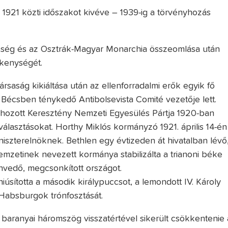
s 1921 közti időszakot kivéve – 1939-ig a törvényhozás
ereség és az Osztrák-Magyar Monarchia összeomlása után
ékenységét.
rsaság kikiáltása után az ellenforradalmi erők egyik fő
 Bécsben ténykedő Antibolsevista Comité vezetője lett.
rehozott Keresztény Nemzeti Egyesülés Pártja 1920-ban
álasztásokat. Horthy Miklós kormányzó 1921. április 14-én
niszterelnöknek. Bethlen egy évtizeden át hivatalban lévő
mzetinek nevezett kormánya stabilizálta a trianoni béke
nvedő, megcsonkított országot.
úsította a második királypuccsot, a lemondott IV. Károly
a Habsburgok trónfosztását.
baranyai háromszög visszatértével sikerült csökkentenie 