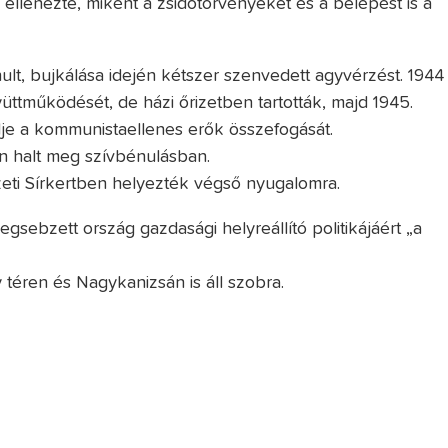
 ellenezte, miként a zsidótörvényeket és a belépést is a
ult, bujkálása idején kétszer szenvedett agyvérzést. 1944
üttműködését, de házi őrizetben tartották, majd 1945.
lje a kommunistaellenes erők összefogását.
 halt meg szívbénulásban.
eti Sírkertben helyezték végső nyugalomra.
gsebzett ország gazdasági helyreállító politikájáért „a
téren és Nagykanizsán is áll szobra.