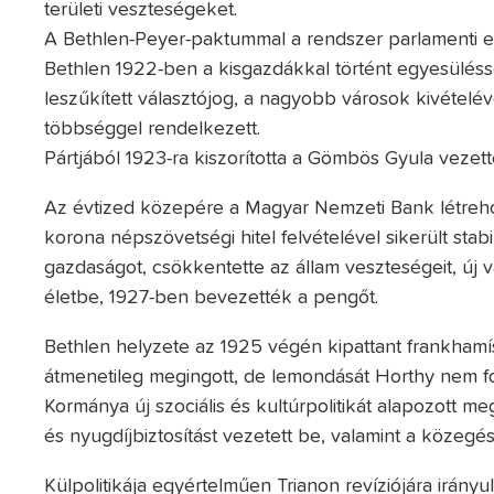
területi veszteségeket.
A Bethlen-Peyer-paktummal a rendszer parlamenti el
Bethlen 1922-ben a kisgazdákkal történt egyesülésse
leszűkített választójog, a nagyobb városok kivételév
többséggel rendelkezett.
Pártjából 1923-ra kiszorította a Gömbös Gyula vezett
Az évtized közepére a Magyar Nemzeti Bank létreho
korona népszövetségi hitel felvételével sikerült stabil
gazdaságot, csökkentette az állam veszteségeit, új 
életbe, 1927-ben bevezették a pengőt.
Bethlen helyzete az 1925 végén kipattant frankhamís
átmenetileg megingott, de lemondását Horthy nem fo
Kormánya új szociális és kultúrpolitikát alapozott me
és nyugdíjbiztosítást vezetett be, valamint a közegé
Külpolitikája egyértelműen Trianon revíziójára irány