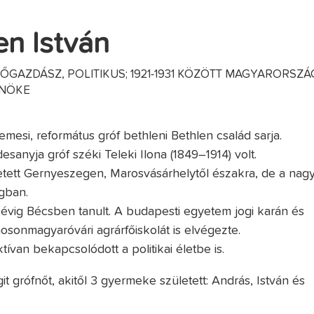
en István
ŐGAZDÁSZ, POLITIKUS; 1921-1931 KÖZÖTT MAGYARORSZÁ
LNÖKE
mesi, református gróf bethleni Bethlen család sarja.
esanyja gróf széki Teleki Ilona (1849–1914) volt.
letett Gernyeszegen, Marosvásárhelytől északra, de a nag
ágban.
 évig Bécsben tanult. A budapesti egyetem jogi karán és
mosonmagyaróvári agrárfőiskolát is elvégezte.
tívan bekapcsolódott a politikai életbe is.
it grófnőt, akitől 3 gyermeke született: András, István és