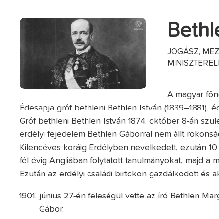
Bethl
JOGÁSZ, MEZ
MINISZTERE
A magyar főne
Édesapja gróf bethleni Bethlen István (1839–1881), éd
Gróf bethleni Bethlen István 1874. október 8-án szü
erdélyi fejedelem Bethlen Gáborral nem állt rokons
Kilencéves koráig Erdélyben nevelkedett, ezután 10
fél évig Angliában folytatott tanulmányokat, majd a 
Ezután az erdélyi családi birtokon gazdálkodott és ak
június 27-én feleségül vette az író Bethlen Marg
Gábor.