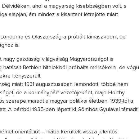
 a Délvidéken, ahol a magyarság kisebbségben volt, s
a alapján, ám mindez a kisantant létrejötte miatt
 Londonra és Olaszországra próbált támaszkodni, de
ghoz is.
 nagy gazdasági világválság Magyarországot is
g hatásait Bethlen hitelekből próbálta mérsékelni, de végü
ekre kényszerült.
ség miatt 1931 augusztusában lemondott, többé nem
sztséget, de a kormánypárt vezetőjeként, majd Horthy
ős szerepe maradt a magyar politikai életben, 1939-tól a
lett. A pártból 1935-ben lépett ki Gömbös Gyulával támadt
met orientációt – hiába kerültek vissza jelentős