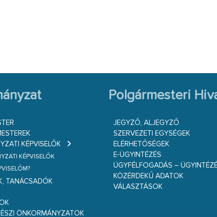
ányzat
Polgármesteri Hiva
STER
JEGYZŐ, ALJEGYZŐ
ESTEREK
SZERVEZETI EGYSÉGEK
ZATI KÉPVISELŐK
ELÉRHETŐSÉGEK
E-ÜGYINTÉZÉS
ZATI KÉPVISELŐK
ÜGYFÉLFOGADÁS – ÜGYINTÉZ
ÉPVISELŐM?
KÖZÉRDEKŰ ADATOK
K, TANÁCSADÓK
VÁLASZTÁSOK
S
GOK
RÉSZI ÖNKORMÁNYZATOK