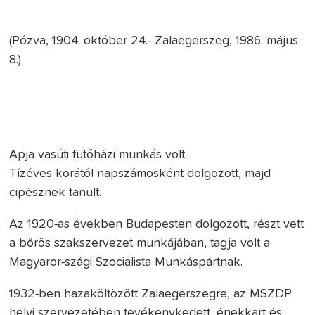
(Pózva, 1904. október 24.- Zalaegerszeg, 1986. május
8.)
Apja vasúti fütőházi munkás volt.
Tízéves korától napszámosként dolgozott, majd
cipésznek tanult.
Az 1920-as években Budapesten dolgozott, részt vett
a bőrös szakszervezet munkájában, tagja volt a
Magyaror-szági Szocialista Munkáspártnak.
1932-ben hazaköltözött Zalaegerszegre, az MSZDP
helyi szervezetében tevékenykedett, énekkart és