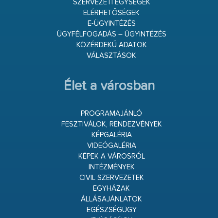
SZERVEZETI EGYSÉGEK
ELÉRHETŐSÉGEK
E-ÜGYINTÉZÉS
ÜGYFÉLFOGADÁS – ÜGYINTÉZÉS
KÖZÉRDEKŰ ADATOK
VÁLASZTÁSOK
Élet a városban
PROGRAMAJÁNLÓ
FESZTIVÁLOK, RENDEZVÉNYEK
KÉPGALÉRIA
VIDEÓGALÉRIA
KÉPEK A VÁROSRÓL
INTÉZMÉNYEK
CIVIL SZERVEZETEK
EGYHÁZAK
ÁLLÁSAJÁNLATOK
EGÉSZSÉGÜGY