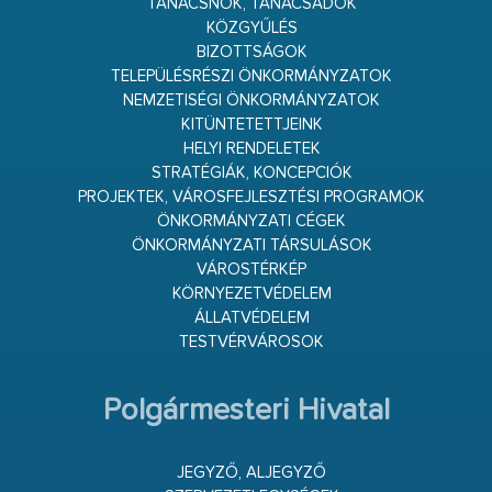
TANÁCSNOK, TANÁCSADÓK
KÖZGYŰLÉS
BIZOTTSÁGOK
TELEPÜLÉSRÉSZI ÖNKORMÁNYZATOK
NEMZETISÉGI ÖNKORMÁNYZATOK
KITÜNTETETTJEINK
HELYI RENDELETEK
STRATÉGIÁK, KONCEPCIÓK
PROJEKTEK, VÁROSFEJLESZTÉSI PROGRAMOK
ÖNKORMÁNYZATI CÉGEK
ÖNKORMÁNYZATI TÁRSULÁSOK
VÁROSTÉRKÉP
KÖRNYEZETVÉDELEM
ÁLLATVÉDELEM
TESTVÉRVÁROSOK
Polgármesteri Hivatal
JEGYZŐ, ALJEGYZŐ