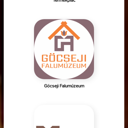
Termékpiac
Göcseji Falumúzeum