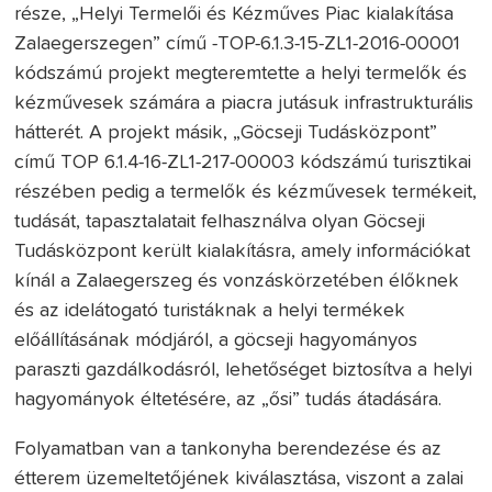
része, „Helyi Termelői és Kézműves Piac kialakítása
Zalaegerszegen” című -TOP-6.1.3-15-ZL1-2016-00001
kódszámú projekt megteremtette a helyi termelők és
kézművesek számára a piacra jutásuk infrastrukturális
hátterét. A projekt másik, „Göcseji Tudásközpont”
című TOP 6.1.4-16-ZL1-217-00003 kódszámú turisztikai
részében pedig a termelők és kézművesek termékeit,
tudását, tapasztalatait felhasználva olyan Göcseji
Tudásközpont került kialakításra, amely információkat
kínál a Zalaegerszeg és vonzáskörzetében élőknek
és az idelátogató turistáknak a helyi termékek
előállításának módjáról, a göcseji hagyományos
paraszti gazdálkodásról, lehetőséget biztosítva a helyi
hagyományok éltetésére, az „ősi” tudás átadására.
Folyamatban van a tankonyha berendezése és az
étterem üzemeltetőjének kiválasztása, viszont a zalai