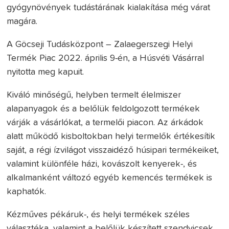
gyógynövények tudástárának kialakítása még várat
magára.
A Göcseji Tudásközpont – Zalaegerszegi Helyi
Termék Piac 2022. április 9-én, a Húsvéti Vásárral
nyitotta meg kapuit.
Kiváló minőségű, helyben termelt élelmiszer
alapanyagok és a belőlük feldolgozott termékek
várják a vásárlókat, a termelői piacon. Az árkádok
alatt működő kisboltokban helyi termelők értékesítik
saját, a régi ízvilágot visszaidéző húsipari termékeiket,
valamint különféle házi, kovászolt kenyerek-, és
alkalmanként változó egyéb kemencés termékek is
kaphatók.
Kézműves pékáruk-, és helyi termékek széles
választéka, valamint a belőlük készített szendvicsek