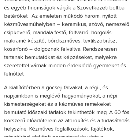
és egyéb finomságok várják a Szövetkezeti boltba
betérőket. Az emeleten működő három, nyitott
kézművesműhelyben – keramikus, szövő, nemezelő,
csipkeverő, mandala festő, foltvarró, horgolás-
makramé készítő, bőrdiszműves, textilszobrász,
kosárfonó – dolgoznak felváltva. Rendszeresen
tartanak bemutatókat és képzéseket, melyekre
szeretettel várnak minden érdeklődő gyermeket és
felnőttet.
A kiállítótérben a göcseji falvakat, a régi-, és
napjainkban is meglévő hagyományokat, a népi
kismesterségeket és a kézműves remekeket
bemutató időszaki tárlatok tekinthetők meg. A 60 fős,
korszerű előadóterem az átörökítés és a tudásátadás
helyszíne. Kézműves foglalkozások, fajátékok,