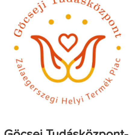
Göcsej Tudásközpont-