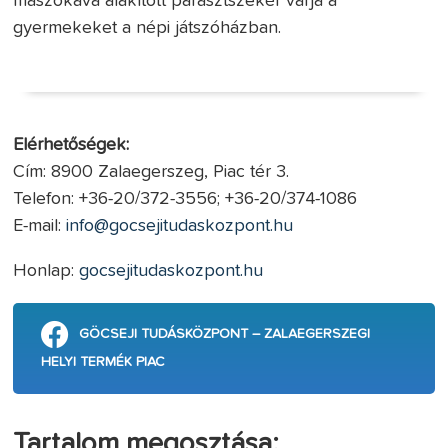
mászókává alakított parasztszekér várja a
gyermekeket a népi játszóházban.
Elérhetőségek:
Cím: 8900 Zalaegerszeg, Piac tér 3.
Telefon: +36-20/372-3556; +36-20/374-1086
E-mail:
info@gocsejitudaskozpont.hu
Honlap:
gocsejitudaskozpont.hu
GÖCSEJI TUDÁSKÖZPONT – ZALAEGERSZEGI
HELYI TERMÉK PIAC
Tartalom megosztása: